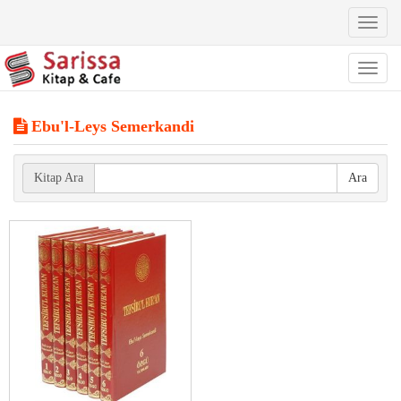
Toggl
naviga
Toggl
naviga
Ebu'l-Leys Semerkandi
Kitap Ara
Ara