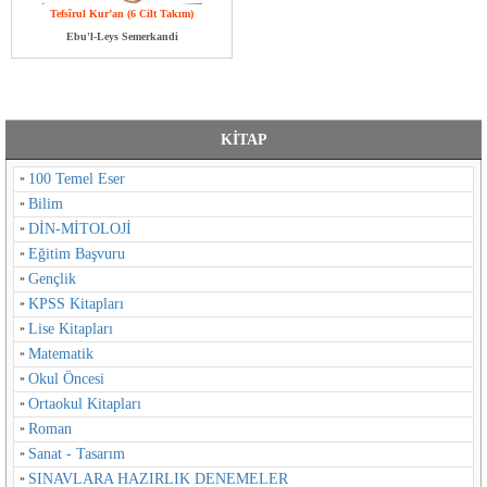
Tefsîrul Kur’an (6 Cilt Takım)
Ebu'l-Leys Semerkandi
KİTAP
100 Temel Eser
Bilim
DİN-MİTOLOJİ
Eğitim Başvuru
Gençlik
KPSS Kitapları
Lise Kitapları
Matematik
Okul Öncesi
Ortaokul Kitapları
Roman
Sanat - Tasarım
SINAVLARA HAZIRLIK DENEMELER