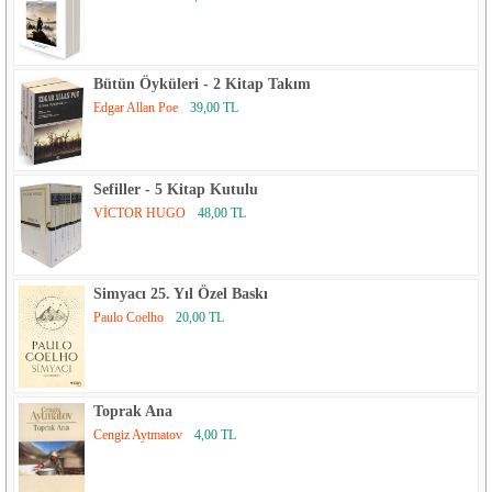
Bütün Öyküleri - 2 Kitap Takım
Edgar Allan Poe
39,00 TL
Sefiller - 5 Kitap Kutulu
VİCTOR HUGO
48,00 TL
Simyacı 25. Yıl Özel Baskı
Paulo Coelho
20,00 TL
Toprak Ana
Cengiz Aytmatov
4,00 TL