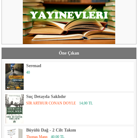
Öne Çıkan
Serenad
40
Suç Detayda Saklıdır
SİR ARTHUR CONAN DOYLE
14,00 TL
Büyülü Dağ - 2 Cilt Takım
Thomas Mann
40,00 TL