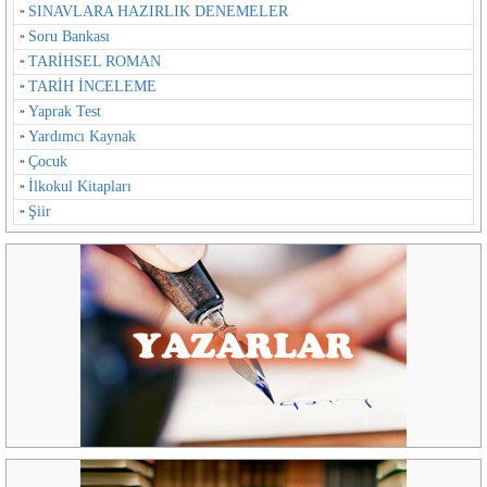
Demavend
SINAVLARA HAZIRLIK DENEMELER
Soru Bankası
Demos Yayınları
TARİHSEL ROMAN
TARİH İNCELEME
Dergah Yayınları
Yaprak Test
Yardımcı Kaynak
Derin Yayınları
Çocuk
Derman Yayınları
İlkokul Kitapları
Şiir
Destek Yayınları
DEX
Dipnot
DOĞAN EGMONT
Doğan Kitap
Doğan ve Egmont Yayıncılık
Doğan Yayınları