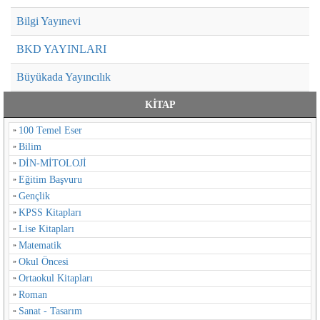
Bilgi Yayınevi
BKD YAYINLARI
Büyükada Yayıncılık
Buzdağı Yayınevi
KİTAP
100 Temel Eser
Can Çocuk Yayınları
Bilim
Can Yayınları
DİN-MİTOLOJİ
Eğitim Başvuru
Can Yayınları (Ali Adil Atalay)
Gençlik
KPSS Kitapları
Cihan Yayınları
Lise Kitapları
Çilek Kitaplar
Matematik
Okul Öncesi
Cumhuriyet Kitapları
Ortaokul Kitapları
Roman
Dedalus
Sanat - Tasarım