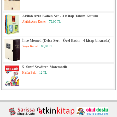
Final Kültür Sanat Yayınları
Akilah Azra Kohen Set - 3 Kitap Takım Kutulu
Gece Kitaplığı
Akilah Azra Kohen
72,00 TL
Genç Timaş
GO!
İnce Memed (Delta Seri - Özel Baskı - 4 kitap birarada)
Yaşar Kemal
88,00 TL
Günışığı Kitaplığı
Guraba Yayınları
5. Sınıf Sevdiren Matematik
H Yayınları
Hakkı Baki
12 TL
Hayalperest Yayınevi
Haydar Şahin - Ebru Tüzel
Hayykitap
Hermes Yayınları