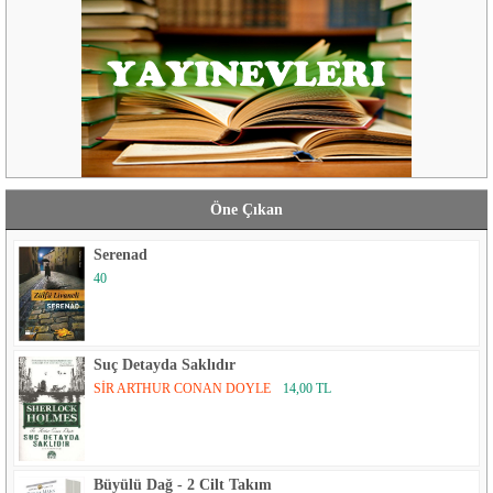
Doğu Batı Yayınları
Doğu Kütüphanesi
Domingo Yayınevi
Doruk Yayınları
Dost Kitabevi
Öne Çıkan
E Yayınları
Serenad
40
Ebabil
Ekin Yayınları
Suç Detayda Saklıdır
Elips Kitapları
SİR ARTHUR CONAN DOYLE
14,00 TL
Elma Yayınevi
Emre Yayınları
Büyülü Dağ - 2 Cilt Takım