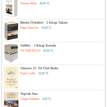
Encore
Thomas Mann
40,00 TL
Ensar Neşriyat
EPHESUS
Bütün Öyküleri - 2 Kitap Takım
Edgar Allan Poe
39,00 TL
Ephesus Yayınları
Epsilon Yayınları
Sefiller - 5 Kitap Kutulu
Erdem Çocuk
VİCTOR HUGO
48,00 TL
Etkileşim
Everest
Simyacı 25. Yıl Özel Baskı
Paulo Coelho
20,00 TL
Everest Yayınları
Evrensel Basım Yayın
Toprak Ana
Fantastik Kitap
Cengiz Aytmatov
4,00 TL
Fecr Yayınları