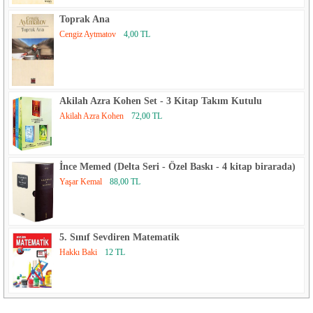
Toprak Ana
Cengiz Aytmatov
4,00 TL
Akilah Azra Kohen Set - 3 Kitap Takım Kutulu
Akilah Azra Kohen
72,00 TL
İnce Memed (Delta Seri - Özel Baskı - 4 kitap birarada)
Yaşar Kemal
88,00 TL
5. Sınıf Sevdiren Matematik
Hakkı Baki
12 TL