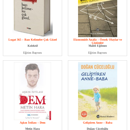
Lugat 365 – Bazı Kelimeler Çok Güzel
Ekonomide Analiz – Örnek Olaylar ve
Çözümler
Kolektif
Mahfi Eğilmez
Eğitim Başvuru
Eğitim Başvuru
Aşkın İstilası – Dem
Geliştiren Anne – Baba
Metin Hara
Doğan Cüceloğlu