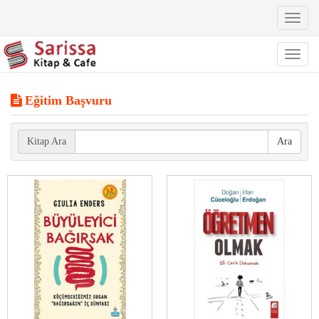
Toggl
naviga
Toggl
naviga
Eğitim Başvuru
Kitap Ara
Ara