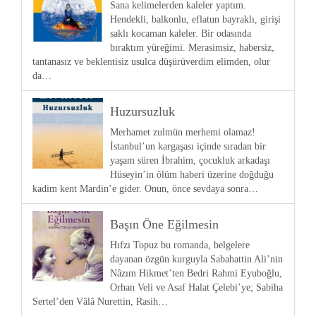
Sana kelimelerden kaleler yaptım.
Hendekli, balkonlu, eflatun bayraklı, girişi
saklı kocaman kaleler. Bir odasında
bıraktım yüreğimi. Merasimsiz, habersiz,
tantanasız ve beklentisiz usulca düşürüverdim elimden, olur
da…
Huzursuzluk
Merhamet zulmün merhemi olamaz!
İstanbul’un kargaşası içinde sıradan bir
yaşam süren İbrahim, çocukluk arkadaşı
Hüseyin’in ölüm haberi üzerine doğduğu
kadim kent Mardin’e gider. Onun, önce sevdaya sonra…
Başın Öne Eğilmesin
Hıfzı Topuz bu romanda, belgelere
dayanan özgün kurguyla Sabahattin Ali’nin
Nâzım Hikmet’ten Bedri Rahmi Eyuboğlu,
Orhan Veli ve Asaf Halat Çelebi’ye; Sabiha
Sertel’den Vâlâ Nurettin, Rasih…