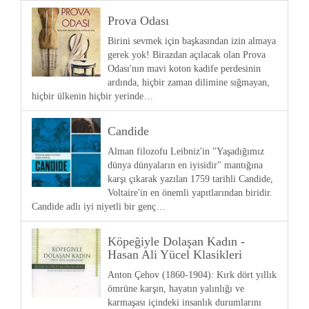
Prova Odası
Birini sevmek için başkasından izin almaya
gerek yok! Birazdan açılacak olan Prova
Odası'nın mavi koton kadife perdesinin
ardında, hiçbir zaman dilimine sığmayan,
hiçbir ülkenin hiçbir yerinde…
Candide
Alman filozofu Leibniz'in "Yaşadığımız
dünya dünyaların en iyisidir" mantığına
karşı çıkarak yazılan 1759 tarihli Candide,
Voltaire'in en önemli yapıtlarından biridir.
Candide adlı iyi niyetli bir genç…
Köpeğiyle Dolaşan Kadın -
Hasan Ali Yücel Klasikleri
Anton Çehov (1860-1904): Kırk dört yıllık
ömrüne karşın, hayatın yalınlığı ve
karmaşası içindeki insanlık durumlarını