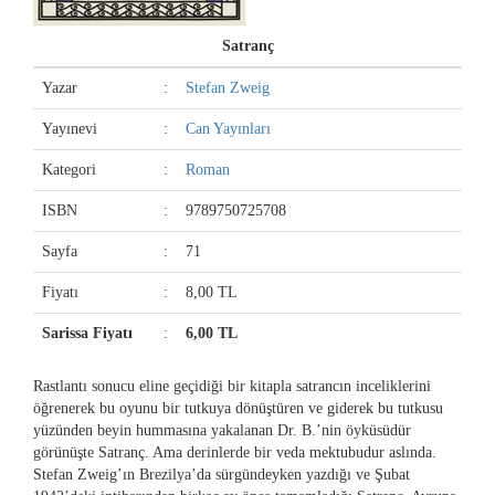
Satranç
Yazar
:
Stefan Zweig
Yayınevi
:
Can Yayınları
Kategori
:
Roman
ISBN
:
9789750725708
Sayfa
:
71
Fiyatı
:
8,00 TL
Sarissa Fiyatı
:
6,00 TL
Rastlantı sonucu eline geçidiği bir kitapla satrancın inceliklerini
öğrenerek bu oyunu bir tutkuya dönüştüren ve giderek bu tutkusu
yüzünden beyin hummasına yakalanan Dr. B.’nin öyküsüdür
görünüşte Satranç. Ama derinlerde bir veda mektubudur aslında.
Stefan Zweig’ın Brezilya’da sürgündeyken yazdığı ve Şubat