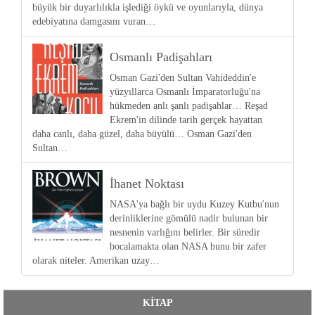
büyük bir duyarlılıkla işlediği öykü ve oyunlarıyla, dünya
edebiyatına damgasını vuran…
Osmanlı Padişahları
Osman Gazi'den Sultan Vahideddin'e
yüzyıllarca Osmanlı İmparatorluğu'na
hükmeden anlı şanlı padişahlar… Reşad
Ekrem'in dilinde tarih gerçek hayattan
daha canlı, daha güzel, daha büyülü… Osman Gazi'den
Sultan…
İhanet Noktası
NASA'ya bağlı bir uydu Kuzey Kutbu'nun
derinliklerine gömülü nadir bulunan bir
nesnenin varlığını belirler. Bir süredir
bocalamakta olan NASA bunu bir zafer
olarak niteler. Amerikan uzay…
KİTAP