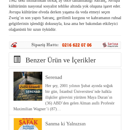
1942’deki intiharından birkaç ay önce tamamladığı Satranç, Avrupa
kültürünün nasyonal sosyalist tehlike altında yok oluşuna işaret eder.
Avrupa kültürüne elveda derken yaşama da veda etmeyi seçen
Zweig’ın son yapıtı Satranç, gerilimli kurgusu ve kahramanın ruhsal
gelgitlerinin işlendiği dokusuyla, kısa ama her bakımdan etkileyici
olağanüstü bir uzun öyküdür.
Benzer Ürün ve İçerikler
Serenad
Her şey, 2001 yılının Şubat ayında soğuk
bir gün, İstanbul Üniversitesi’nde halkla
ilişkiler görevini yürüten Maya Duran’ın
(36) ABD’den gelen Alman asıllı Profesör
Maximilian Wagner’i (87)…
Sanma ki Yalnızsın