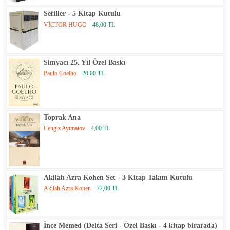
Sefiller - 5 Kitap Kutulu
VİCTOR HUGO
48,00 TL
Simyacı 25. Yıl Özel Baskı
Paulo Coelho
20,00 TL
Toprak Ana
Cengiz Aytmatov
4,00 TL
Akilah Azra Kohen Set - 3 Kitap Takım Kutulu
Akilah Azra Kohen
72,00 TL
İnce Memed (Delta Seri - Özel Baskı - 4 kitap birarada)