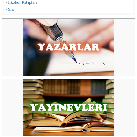
İlkokul Kitapları
Şiir