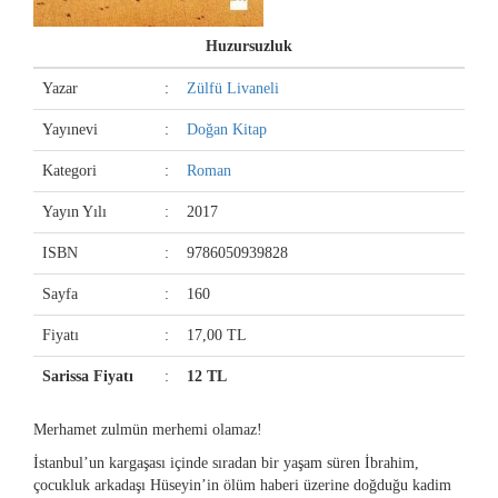
Huzursuzluk
Yazar
:
Zülfü Livaneli
Yayınevi
:
Doğan Kitap
Kategori
:
Roman
Yayın Yılı
:
2017
ISBN
:
9786050939828
Sayfa
:
160
Fiyatı
:
17,00 TL
Sarissa Fiyatı
:
12 TL
Merhamet zulmün merhemi olamaz!
İstanbul’un kargaşası içinde sıradan bir yaşam süren İbrahim,
çocukluk arkadaşı Hüseyin’in ölüm haberi üzerine doğduğu kadim