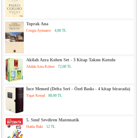
Toprak Ana
Cengiz Aytmatov
4,00 TL
Akilah Azra Kohen Set - 3 Kitap Takım Kutulu
Akilah Azra Kohen
72,00 TL
İnce Memed (Delta Seri - Özel Baskı - 4 kitap birarada)
Yaşar Kemal
88,00 TL
5. Sınıf Sevdiren Matematik
Hakkı Baki
12 TL