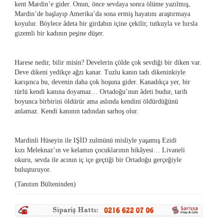
kent Mardin’e gider. Onun, önce sevdaya sonra ölüme yazılmış,
Mardin’de başlayıp Amerika’da sona ermiş hayatını araştırmaya
koyulur. Böylece âdeta bir girdabın içine çekilir, tutkuyla ve hırsla
gizemli bir kadının peşine düşer.
Harese nedir, bilir misin? Develerin çölde çok sevdiği bir diken var.
Deve dikeni yedikçe ağzı kanar. Tuzlu kanın tadı dikeninkiyle
karışınca bu, devenin daha çok hoşuna gider. Kanadıkça yer, bir
türlü kendi kanına doyamaz… Ortadoğu’nun âdeti budur, tarih
boyunca birbirini öldürür ama aslında kendini öldürdüğünü
anlamaz. Kendi kanının tadından sarhoş olur.
Mardinli Hüseyin ile IŞİD zulmünü misliyle yaşamış Ezidi
kızı Meleknaz’ın ve kelamın çocuklarının hikâyesi… Livaneli
okuru, sevda ile acının iç içe geçtiği bir Ortadoğu gerçeğiyle
buluşturuyor.
(Tanıtım Bülteninden)