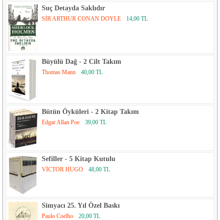
Suç Detayda Saklıdır
SİR ARTHUR CONAN DOYLE
14,00 TL
Büyülü Dağ - 2 Cilt Takım
Thomas Mann
40,00 TL
Bütün Öyküleri - 2 Kitap Takım
Edgar Allan Poe
39,00 TL
Sefiller - 5 Kitap Kutulu
VİCTOR HUGO
48,00 TL
Simyacı 25. Yıl Özel Baskı
Paulo Coelho
20,00 TL