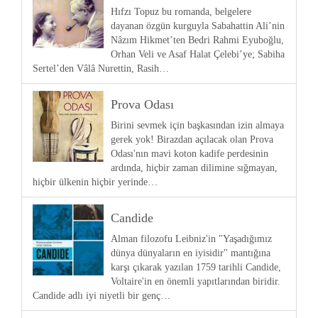
Hıfzı Topuz bu romanda, belgelere
dayanan özgün kurguyla Sabahattin Ali’nin
Nâzım Hikmet’ten Bedri Rahmi Eyuboğlu,
Orhan Veli ve Asaf Halat Çelebi’ye; Sabiha
Sertel’den Vâlâ Nurettin, Rasih…
Prova Odası
Birini sevmek için başkasından izin almaya
gerek yok! Birazdan açılacak olan Prova
Odası'nın mavi koton kadife perdesinin
ardında, hiçbir zaman dilimine sığmayan,
hiçbir ülkenin hiçbir yerinde…
Candide
Alman filozofu Leibniz'in "Yaşadığımız
dünya dünyaların en iyisidir" mantığına
karşı çıkarak yazılan 1759 tarihli Candide,
Voltaire'in en önemli yapıtlarından biridir.
Candide adlı iyi niyetli bir genç…