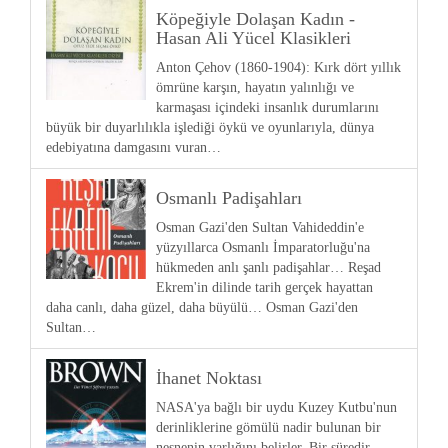
Köpeğiyle Dolaşan Kadın -
Hasan Ali Yücel Klasikleri
Anton Çehov (1860-1904): Kırk dört yıllık
ömrüne karşın, hayatın yalınlığı ve
karmaşası içindeki insanlık durumlarını
büyük bir duyarlılıkla işlediği öykü ve oyunlarıyla, dünya
edebiyatına damgasını vuran…
Osmanlı Padişahları
Osman Gazi'den Sultan Vahideddin'e
yüzyıllarca Osmanlı İmparatorluğu'na
hükmeden anlı şanlı padişahlar… Reşad
Ekrem'in dilinde tarih gerçek hayattan
daha canlı, daha güzel, daha büyülü… Osman Gazi'den
Sultan…
İhanet Noktası
NASA'ya bağlı bir uydu Kuzey Kutbu'nun
derinliklerine gömülü nadir bulunan bir
nesnenin varlığını belirler. Bir süredir