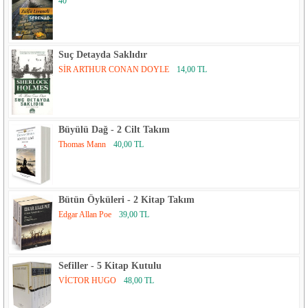
40
Suç Detayda Saklıdır
SİR ARTHUR CONAN DOYLE
14,00 TL
Büyülü Dağ - 2 Cilt Takım
Thomas Mann
40,00 TL
Bütün Öyküleri - 2 Kitap Takım
Edgar Allan Poe
39,00 TL
Sefiller - 5 Kitap Kutulu
VİCTOR HUGO
48,00 TL