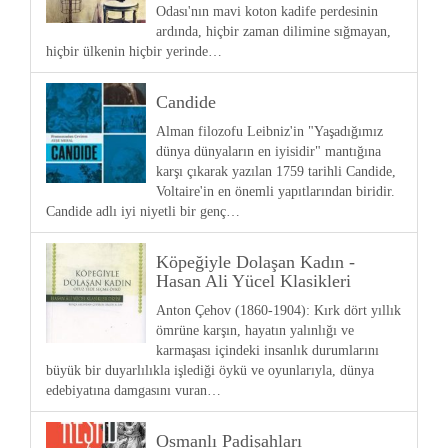
Odası'nın mavi koton kadife perdesinin
ardında, hiçbir zaman dilimine sığmayan,
hiçbir ülkenin hiçbir yerinde…
Candide
Alman filozofu Leibniz'in "Yaşadığımız
dünya dünyaların en iyisidir" mantığına
karşı çıkarak yazılan 1759 tarihli Candide,
Voltaire'in en önemli yapıtlarından biridir.
Candide adlı iyi niyetli bir genç…
Köpeğiyle Dolaşan Kadın -
Hasan Ali Yücel Klasikleri
Anton Çehov (1860-1904): Kırk dört yıllık
ömrüne karşın, hayatın yalınlığı ve
karmaşası içindeki insanlık durumlarını
büyük bir duyarlılıkla işlediği öykü ve oyunlarıyla, dünya
edebiyatına damgasını vuran…
Osmanlı Padişahları