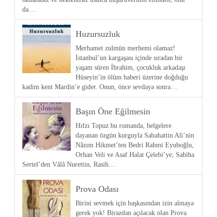
da…
Huzursuzluk
Merhamet zulmün merhemi olamaz!
İstanbul’un kargaşası içinde sıradan bir
yaşam süren İbrahim, çocukluk arkadaşı
Hüseyin’in ölüm haberi üzerine doğduğu
kadim kent Mardin’e gider. Onun, önce sevdaya sonra…
Başın Öne Eğilmesin
Hıfzı Topuz bu romanda, belgelere
dayanan özgün kurguyla Sabahattin Ali’nin
Nâzım Hikmet’ten Bedri Rahmi Eyuboğlu,
Orhan Veli ve Asaf Halat Çelebi’ye; Sabiha
Sertel’den Vâlâ Nurettin, Rasih…
Prova Odası
Birini sevmek için başkasından izin almaya
gerek yok! Birazdan açılacak olan Prova