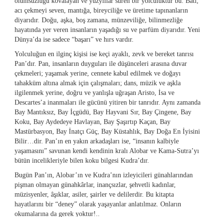
ölümsüzlüğü kovalayan ve yüzyıllar süren bir yolculuktur bu. Batı,
acı çekmeyi seven, mantığa, bireyciliğe ve üretime tapınanların
diyarıdır. Doğu, aşka, boş zamana, münzeviliğe, bilinmezliğe
hayatında yer veren insanların yaşadığı su ve parfüm diyarıdır. Yeni
Dünya’da ise sadece “başarı” ve hırs vardır.
Yolculuğun en ilginç kişisi ise keçi ayaklı, zevk ve bereket tanrısı
Pan’dır. Pan, insanların duyguları ile düşünceleri arasına duvar
çekmeleri; yaşamak yerine, cennete kabul edilmek ve doğayı
tahakküm altına almak için çalışmaları; dans, müzik ve aşkla
ilgilenmek yerine, doğru ve yanlışla uğraşan Aristo, İsa ve
Descartes’a inanmaları ile gücünü yitiren bir tanrıdır. Aynı zamanda
Bay Mantıksız, Bay İçgüdü, Bay Hayvani Sır, Bay Çingene, Bay
Koku, Bay Aydedeye Havlayan, Bay Şaşırtıp Kaçan, Bay
Mastürbasyon, Bay İnatçı Güç, Bay Küstahlık, Bay Doğa En İyisini
Bilir…dir. Pan’ın en yakın arkadaşları ise, “insanın kalbiyle
yaşamasını” savunan kendi kendinin kralı Alobar ve Kama-Sutra’yı
bütün incelikleriyle bilen koku bilgesi Kudra’dır.
Bugün Pan’ın, Alobar’ın ve Kudra’nın izleyicileri günahlarından
pişman olmayan günahkârlar, inançsızlar, şehvetli kadınlar,
müzisyenler, âşıklar, asiler, şairler ve delilerdir. Bu kitapta
hayatlarını bir “deney” olarak yaşayanlar anlatılmaz. Onların
okumalarına da gerek yoktur!..