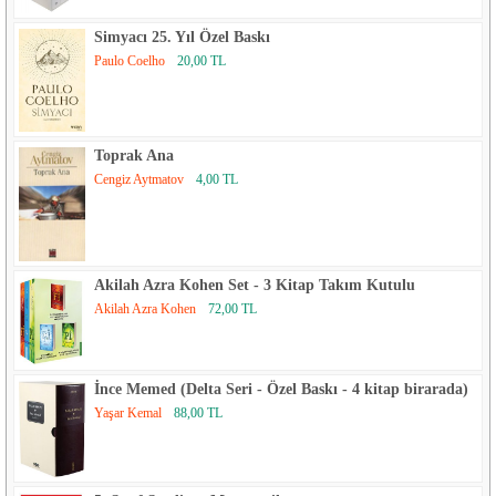
Simyacı 25. Yıl Özel Baskı
Paulo Coelho
20,00 TL
Toprak Ana
Cengiz Aytmatov
4,00 TL
Akilah Azra Kohen Set - 3 Kitap Takım Kutulu
Akilah Azra Kohen
72,00 TL
İnce Memed (Delta Seri - Özel Baskı - 4 kitap birarada)
Yaşar Kemal
88,00 TL