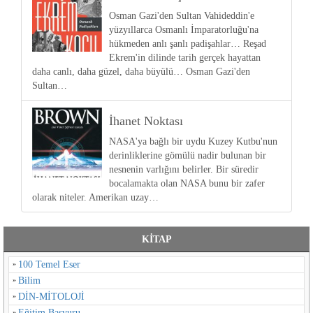
Osman Gazi'den Sultan Vahideddin'e
yüzyıllarca Osmanlı İmparatorluğu'na
hükmeden anlı şanlı padişahlar… Reşad
Ekrem'in dilinde tarih gerçek hayattan
daha canlı, daha güzel, daha büyülü… Osman Gazi'den
Sultan…
İhanet Noktası
NASA'ya bağlı bir uydu Kuzey Kutbu'nun
derinliklerine gömülü nadir bulunan bir
nesnenin varlığını belirler. Bir süredir
bocalamakta olan NASA bunu bir zafer
olarak niteler. Amerikan uzay…
KİTAP
100 Temel Eser
Bilim
DİN-MİTOLOJİ
Eğitim Başvuru