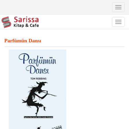
Toggl
naviga
Toggl
naviga
Parfümün Dansı