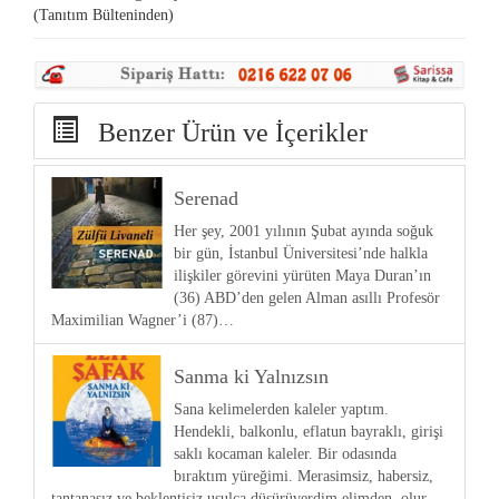
(Tanıtım Bülteninden)
Benzer Ürün ve İçerikler
Serenad
Her şey, 2001 yılının Şubat ayında soğuk
bir gün, İstanbul Üniversitesi’nde halkla
ilişkiler görevini yürüten Maya Duran’ın
(36) ABD’den gelen Alman asıllı Profesör
Maximilian Wagner’i (87)…
Sanma ki Yalnızsın
Sana kelimelerden kaleler yaptım.
Hendekli, balkonlu, eflatun bayraklı, girişi
saklı kocaman kaleler. Bir odasında
bıraktım yüreğimi. Merasimsiz, habersiz,
tantanasız ve beklentisiz usulca düşürüverdim elimden, olur