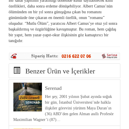
Bir sanat yapıtının yaratıldığı dönemde kusur sayılabilecek kimi
özellikleri, daha sonra erdeme dönüşebiliyor. Albert Camus’nün
ölümünden on bir yıl sonra günışığına çıkan bu romanını
günümüzde öne çıkaran en önemli özellik, onun “romansı”
oluşudur. “Mutlu Ölüm”, yaratıcısı Albert Camus’ye otuz yıl sonra
başkaldırmış ve özgürlüğüne kavuşmuştur. Bu roman, hem çağdaş
bir yapıt, hem yazar-yapıt-okur ilişkisinin göz kamaştırıcı bir
tanığıdır.
Benzer Ürün ve İçerikler
Serenad
Her şey, 2001 yılının Şubat ayında soğuk
bir gün, İstanbul Üniversitesi’nde halkla
ilişkiler görevini yürüten Maya Duran’ın
(36) ABD’den gelen Alman asıllı Profesör
Maximilian Wagner’i (87)…