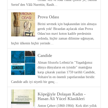
Sertel’den Vâlâ Nurettin, Rasih…
Prova Odası
Birini sevmek için başkasından izin almaya
gerek yok! Birazdan açılacak olan Prova
Odası'nın mavi koton kadife perdesinin
ardında, hiçbir zaman dilimine sığmayan,
hiçbir ülkenin hiçbir yerinde…
Candide
Alman filozofu Leibniz'in "Yaşadığımız
dünya dünyaların en iyisidir" mantığına
karşı çıkarak yazılan 1759 tarihli Candide,
Voltaire'in en önemli yapıtlarından biridir.
Candide adlı iyi niyetli bir genç…
Köpeğiyle Dolaşan Kadın -
Hasan Ali Yücel Klasikleri
Anton Çehov (1860-1904): Kırk dört yıllık