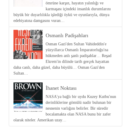
ömrüne karşın, hayatın yalınlığı ve
karmaşası içindeki insanlık durumlarını
büyük bir duyarlılıkla işlediği öykü ve oyunlarıyla, dünya
edebiyatına damgasını vuran…
Osmanlı Padişahları
Osman Gazi'den Sultan Vahideddin'e
yüzyıllarca Osmanlı İmparatorluğu'na
hükmeden anlı şanlı padişahlar… Reşad
Ekrem'in dilinde tarih gerçek hayattan
daha canlı, daha güzel, daha büyülü… Osman Gazi'den
Sultan…
İhanet Noktası
NASA'ya bağlı bir uydu Kuzey Kutbu'nun
derinliklerine gömülü nadir bulunan bir
nesnenin varlığını belirler. Bir süredir
bocalamakta olan NASA bunu bir zafer
olarak niteler. Amerikan uzay…