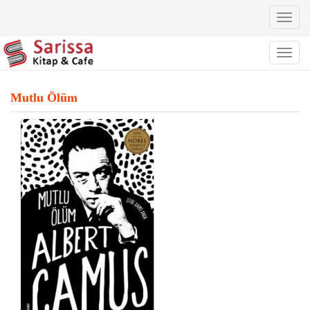
Toggl
naviga
Toggl
naviga
Mutlu Ölüm