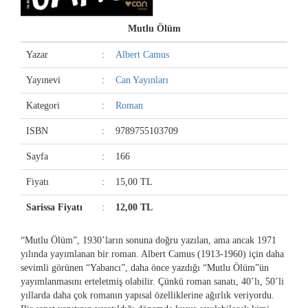
Mutlu Ölüm
Yazar
:
Albert Camus
Yayınevi
:
Can Yayınları
Kategori
:
Roman
ISBN
:
9789755103709
Sayfa
:
166
Fiyatı
:
15,00 TL
Sarissa Fiyatı
:
12,00 TL
“Mutlu Ölüm”, 1930’ların sonuna doğru yazılan, ama ancak 1971
yılında yayımlanan bir roman. Albert Camus (1913-1960) için daha
sevimli görünen “Yabancı”, daha önce yazdığı “Mutlu Ölüm”ün
yayımlanmasını erteletmiş olabilir. Çünkü roman sanatı, 40’lı, 50’li
yıllarda daha çok romanın yapısal özelliklerine ağırlık veriyordu.