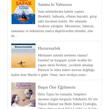
Sanma ki Yalnızsın
Sana kelimelerden kaleler yaptım.
Hendekli, balkonlu, eflatun bayraklı, girişi
saklı kocaman kaleler. Bir odasında
bıraktım yüreğimi. Merasimsiz, habersiz,
tantanasız ve beklentisiz usulca düşürüverdim elimden, olur
da…
Huzursuzluk
Merhamet zulmün merhemi olamaz!
İstanbul’un kargaşası içinde sıradan bir
yaşam süren İbrahim, çocukluk arkadaşı
Hüseyin’in ölüm haberi üzerine doğduğu
kadim kent Mardin’e gider. Onun, önce sevdaya sonra…
Başın Öne Eğilmesin
Hıfzı Topuz bu romanda, belgelere
dayanan özgün kurguyla Sabahattin Ali’nin
Nâzım Hikmet’ten Bedri Rahmi Eyuboğlu,
Orhan Veli ve Asaf Halat Çelebi’ye; Sabiha