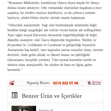
“Romanım Mülksüzler, kendilerine Odocu diyen küçük bir dünya
dolusu insanı anlatıyor; Odo romandaki olaylardan kuşaklarca önce
yaşamış, bu yüzden olaylara katılmıyor, ya da yalnızca zımnen
katılıyor, çünkü bütün olaylar aslında onunla başlamıştı.
“Odoculuk anarşizmdir. Sağı solu bombalamak anlamında değil:
kendine hangi saygıdeğer adı verirse versin bunun adı tedhişçiliktir.
Aşırı sağın sosyal-Darwinist ekonomik özgürlükçülüğü de değil;
düpedüz anarşizm: eski Taocu düşüncede öngörülen, Shelley ve
Kropotkin’in, Goldmann ve Goodman’ın geliştirdiği biçimiyle.
Anarşizmin baş hedefi, ister kapitalist isterse sosyalist olsun, otoriter
devlettir; önde gelen ahlaki ve ilkesel teması ise işbirliğidir
(dayanışma, karşılıklı yardım). Tüm siyasal kuramlar içinde en
idealist olanı anarşizmdir; bu yüzden de bana en ilginç gelen
kuramdır.”
Benzer Ürün ve İçerikler
Serenad