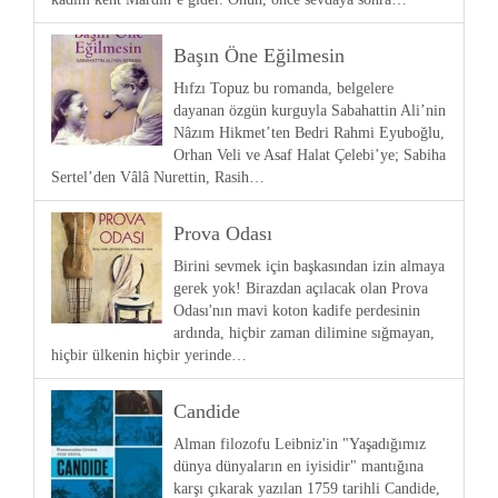
Başın Öne Eğilmesin
Hıfzı Topuz bu romanda, belgelere
dayanan özgün kurguyla Sabahattin Ali’nin
Nâzım Hikmet’ten Bedri Rahmi Eyuboğlu,
Orhan Veli ve Asaf Halat Çelebi’ye; Sabiha
Sertel’den Vâlâ Nurettin, Rasih…
Prova Odası
Birini sevmek için başkasından izin almaya
gerek yok! Birazdan açılacak olan Prova
Odası'nın mavi koton kadife perdesinin
ardında, hiçbir zaman dilimine sığmayan,
hiçbir ülkenin hiçbir yerinde…
Candide
Alman filozofu Leibniz'in "Yaşadığımız
dünya dünyaların en iyisidir" mantığına
karşı çıkarak yazılan 1759 tarihli Candide,