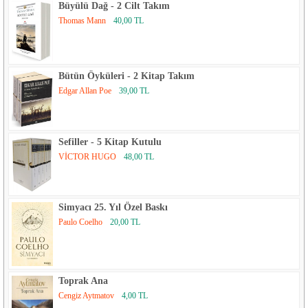
Büyülü Dağ - 2 Cilt Takım
Thomas Mann
40,00 TL
Bütün Öyküleri - 2 Kitap Takım
Edgar Allan Poe
39,00 TL
Sefiller - 5 Kitap Kutulu
VİCTOR HUGO
48,00 TL
Simyacı 25. Yıl Özel Baskı
Paulo Coelho
20,00 TL
Toprak Ana
Cengiz Aytmatov
4,00 TL