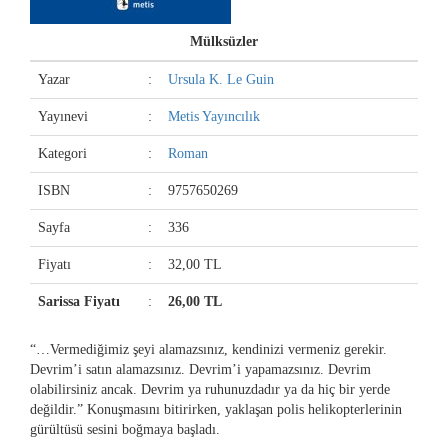
Mülksüzler
Yazar
:
Ursula K. Le Guin
Yayınevi
:
Metis Yayıncılık
Kategori
:
Roman
ISBN
:
9757650269
Sayfa
:
336
Fiyatı
:
32,00 TL
Sarissa Fiyatı
:
26,00 TL
“…Vermediğimiz şeyi alamazsınız, kendinizi vermeniz gerekir.
Devrim’i satın alamazsınız. Devrim’i yapamazsınız. Devrim
olabilirsiniz ancak. Devrim ya ruhunuzdadır ya da hiç bir yerde
değildir.” Konuşmasını bitirirken, yaklaşan polis helikopterlerinin
gürültüsü sesini boğmaya başladı.