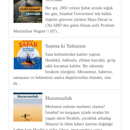
Her şey, 2001 yılının Şubat ayında soğuk
bir gün, İstanbul Üniversitesi’nde halkla
ilişkiler görevini yürüten Maya Duran’ın
(36) ABD’den gelen Alman asıllı Profesör
Maximilian Wagner’i (87)…
Sanma ki Yalnızsın
Sana kelimelerden kaleler yaptım.
Hendekli, balkonlu, eflatun bayraklı, girişi
saklı kocaman kaleler. Bir odasında
bıraktım yüreğimi. Merasimsiz, habersiz,
tantanasız ve beklentisiz usulca düşürüverdim elimden, olur
da…
Huzursuzluk
Merhamet zulmün merhemi olamaz!
İstanbul’un kargaşası içinde sıradan bir
yaşam süren İbrahim, çocukluk arkadaşı
Hüseyin’in ölüm haberi üzerine doğduğu
kadim kent Mardin’e gider. Onun, önce sevdaya sonra…