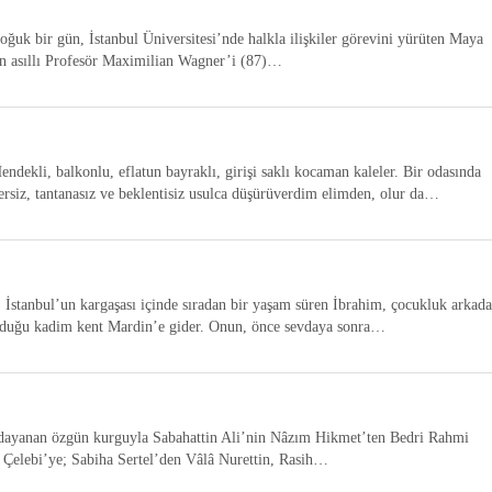
oğuk bir gün, İstanbul Üniversitesi’nde halkla ilişkiler görevini yürüten Maya
 asıllı Profesör Maximilian Wagner’i (87)…
ndekli, balkonlu, eflatun bayraklı, girişi saklı kocaman kaleler. Bir odasında
rsiz, tantanasız ve beklentisiz usulca düşürüverdim elimden, olur da…
tanbul’un kargaşası içinde sıradan bir yaşam süren İbrahim, çocukluk arkada
ğduğu kadim kent Mardin’e gider. Onun, önce sevdaya sonra…
 dayanan özgün kurguyla Sabahattin Ali’nin Nâzım Hikmet’ten Bedri Rahmi
 Çelebi’ye; Sabiha Sertel’den Vâlâ Nurettin, Rasih…