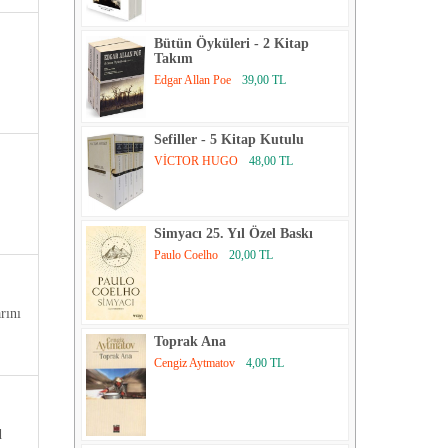
Bütün Öyküleri - 2 Kitap
Takım
Edgar Allan Poe
39,00 TL
Sefiller - 5 Kitap Kutulu
VİCTOR HUGO
48,00 TL
Simyacı 25. Yıl Özel Baskı
Paulo Coelho
20,00 TL
rını
Toprak Ana
Cengiz Aytmatov
4,00 TL
d