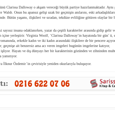
günü Clarissa Dalloway o akşam vereceği büyük partiye hazırlanmaktadır. Aynı
er Walsh. Onun bu apansız gelişi uzak bir geçmişin anılarını, eski arkadaşlıklar
inde. Bütün yaşamı, ilişkileri ve sıradan, tekdüze evliliğine götüren olaylar bir 
 sayısız insana odaklanırken, yazar da çeşitli karakterler arasında gidip gelir v
içine yerleştirir. Virginia Woolf, ‘Clarissa Dalloway’in hayatında bir gün’ ü, 
 romanında, erkekle kadın ve iki kadın arasındaki ilişkilere de bir pencere açıyo
or; geçmişe ait benzersiz ama acı veren imgeleri bugünün imgelerine katıyor,
e işliyor. Hayatı ve dış dünyayı her bir karakterinin gözünden ve zihninden mu
 yansıtıyor.
a İlknur Özdemir’in çevirisiyle yeniden okurlarıyla buluşuyor.