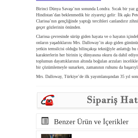
Birinci Dünya Savaşı’nın sonunda Londra. Sıcak bir yaz 
Hindistan’dan beklenmedik bir ziyaretçi gelir: İlk aşkı Pet
Clarissa’nın gençliğinde yaptığı tercihleri canlandırır zihn
geçer gözlerinin önünden.
Clarissa çevresinde sürüp giden hayata ve o hayatın içindeki
onların yaşadıklarını Mrs. Dalloway’in akıp giden gününün 
yetkin temsilcisi olduğu bilinçakışı tekniğiyle anlattığı bu
karakterlerin her birinin iç dünyasına okuru da dahil ediy
toplumun dayattıklarının altında boğulan arzuları incelikl
bir çözümlemeyle sunarken, zamanının ruhunu da başarıyla
Mrs. Dalloway, Türkiye’de ilk yayımlanışından 35 yıl sonr
Benzer Ürün ve İçerikler