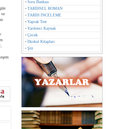
Soru Bankası
 gün
TARİHSEL ROMAN
ı ve
TARİH İNCELEME
bir
Yaprak Test
Yardımcı Kaynak
e
Çocuk
en
İlkokul Kitapları
r;
Şiir
hteşem