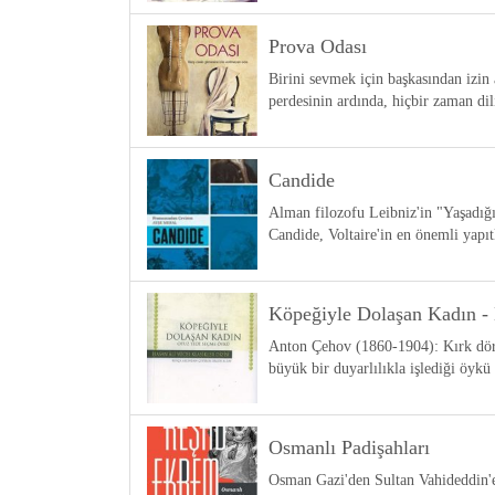
Prova Odası
Birini sevmek için başkasından izin
perdesinin ardında, hiçbir zaman di
Candide
Alman filozofu Leibniz'in "Yaşadığı
Candide, Voltaire'in en önemli yapıt
Köpeğiyle Dolaşan Kadın - 
Anton Çehov (1860-1904): Kırk dört 
büyük bir duyarlılıkla işlediği öyk
Osmanlı Padişahları
Osman Gazi'den Sultan Vahideddin'e