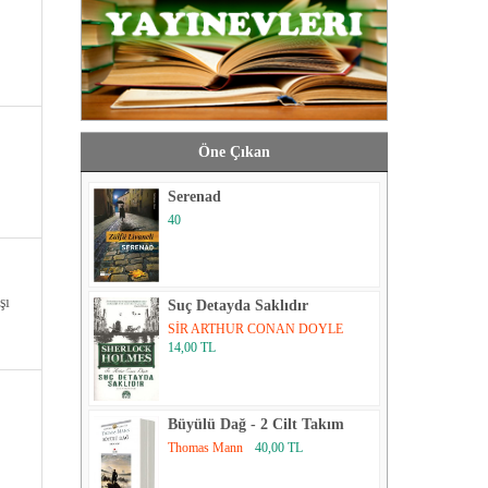
Öne Çıkan
Serenad
40
şı
Suç Detayda Saklıdır
SİR ARTHUR CONAN DOYLE
14,00 TL
Büyülü Dağ - 2 Cilt Takım
Thomas Mann
40,00 TL