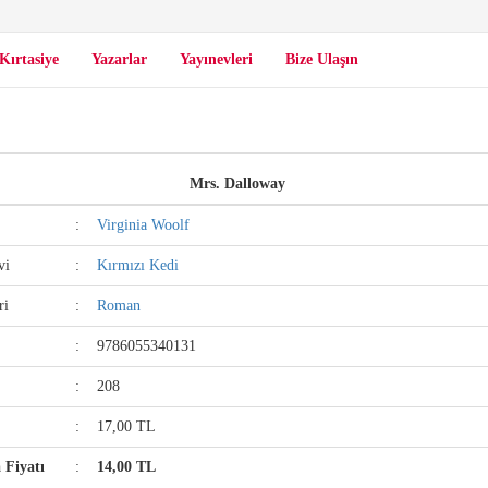
Kırtasiye
Yazarlar
Yayınevleri
Bize Ulaşın
Mrs. Dalloway
:
Virginia Woolf
vi
:
Kırmızı Kedi
ri
:
Roman
:
9786055340131
:
208
:
17,00 TL
a Fiyatı
:
14,00 TL