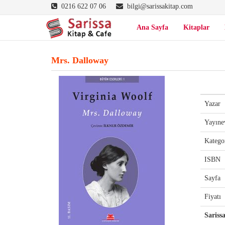
0216 622 07 06
bilgi@sarissakitap.com
Ana Sayfa
Kitaplar
Mrs. Dalloway
Yazar
Yayıne
Katego
ISBN
Sayfa
Fiyatı
Sariss