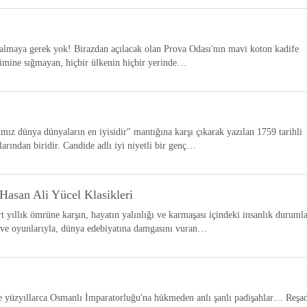
 almaya gerek yok! Birazdan açılacak olan Prova Odası'nın mavi koton kadife
limine sığmayan, hiçbir ülkenin hiçbir yerinde…
mız dünya dünyaların en iyisidir" mantığına karşı çıkarak yazılan 1759 tarihli
larından biridir. Candide adlı iyi niyetli bir genç…
Hasan Ali Yücel Klasikleri
yıllık ömrüne karşın, hayatın yalınlığı ve karmaşası içindeki insanlık durumla
ü ve oyunlarıyla, dünya edebiyatına damgasını vuran…
 yüzyıllarca Osmanlı İmparatorluğu'na hükmeden anlı şanlı padişahlar… Reşa