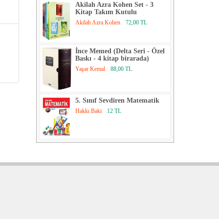
Akilah Azra Kohen Set - 3
Kitap Takım Kutulu
Akilah Azra Kohen
72,00 TL
İnce Memed (Delta Seri - Özel
Baskı - 4 kitap birarada)
Yaşar Kemal
88,00 TL
5. Sınıf Sevdiren Matematik
Hakkı Baki
12 TL