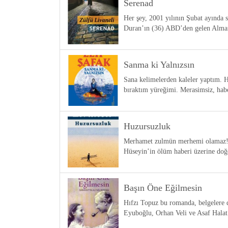
Serenad
Her şey, 2001 yılının Şubat ayında s
Duran’ın (36) ABD’den gelen Alman
Sanma ki Yalnızsın
Sana kelimelerden kaleler yaptım. He
bıraktım yüreğimi. Merasimsiz, habe
Huzursuzluk
Merhamet zulmün merhemi olamaz! İs
Hüseyin’in ölüm haberi üzerine do
Başın Öne Eğilmesin
Hıfzı Topuz bu romanda, belgelere
Eyuboğlu, Orhan Veli ve Asaf Halat