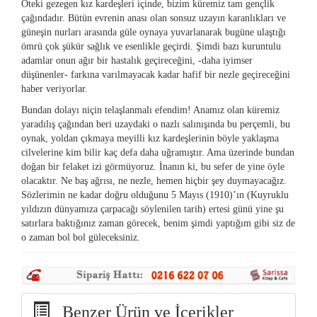
Öteki gezegen kız kardeşleri içinde, bizim küremiz tam gençlik
çağındadır. Bütün evrenin anası olan sonsuz uzayın karanlıkları ve
güneşin nurları arasında güle oynaya yuvarlanarak bugüne ulaştığı
ömrü çok şükür sağlık ve esenlikle geçirdi. Şimdi bazı kuruntulu
adamlar onun ağır bir hastalık geçireceğini, -daha iyimser
düşünenler- farkına varılmayacak kadar hafif bir nezle geçireceğini
haber veriyorlar.
Bundan dolayı niçin telaşlanmalı efendim! Anamız olan küremiz
yaradılış çağından beri uzaydaki o nazlı salınışında bu perçemli, bu
oynak, yoldan çıkmaya meyilli kız kardeşlerinin böyle yaklaşma
cilvelerine kim bilir kaç defa daha uğramıştır. Ama üzerinde bundan
doğan bir felaket izi görmüyoruz. İnanın ki, bu sefer de yine öyle
olacaktır. Ne baş ağrısı, ne nezle, hemen hiçbir şey duymayacağız.
Sözlerimin ne kadar doğru olduğunu 5 Mayıs (1910)’ın (Kuyruklu
yıldızın dünyamıza çarpacağı söylenilen tarih) ertesi günü yine şu
satırlara baktığınız zaman görecek, benim şimdi yaptığım gibi siz de
o zaman bol bol güleceksiniz.
Benzer Ürün ve İçerikler