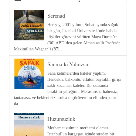
Serenad
Her şey, 2001 yılının Şubat ayında soğuk
bir gün, İstanbul Üniversitesi’nde halkla
ilişkiler görevini yürüten Maya Duran’ın
(36) ABD’den gelen Alman asıllı Profesör
Maximilian Wagner’i (87)…
Sanma ki Yalnızsın
Sana kelimelerden kaleler yaptım.
Hendekli, balkonlu, eflatun bayraklı, girişi
saklı kocaman kaleler. Bir odasında
bıraktım yüreğimi. Merasimsiz, habersiz,
tantanasız ve beklentisiz usulca düşürüverdim elimden, olur
da…
Huzursuzluk
Merhamet zulmün merhemi olamaz!
İstanbul’un kargaşası içinde sıradan bir