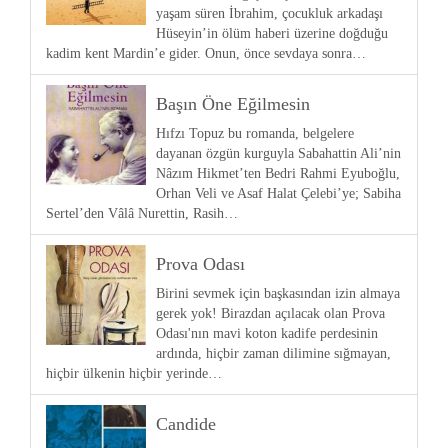
yaşam süren İbrahim, çocukluk arkadaşı
Hüseyin’in ölüm haberi üzerine doğduğu
kadim kent Mardin’e gider. Onun, önce sevdaya sonra…
Başın Öne Eğilmesin
Hıfzı Topuz bu romanda, belgelere
dayanan özgün kurguyla Sabahattin Ali’nin
Nâzım Hikmet’ten Bedri Rahmi Eyuboğlu,
Orhan Veli ve Asaf Halat Çelebi’ye; Sabiha
Sertel’den Vâlâ Nurettin, Rasih…
Prova Odası
Birini sevmek için başkasından izin almaya
gerek yok! Birazdan açılacak olan Prova
Odası'nın mavi koton kadife perdesinin
ardında, hiçbir zaman dilimine sığmayan,
hiçbir ülkenin hiçbir yerinde…
Candide