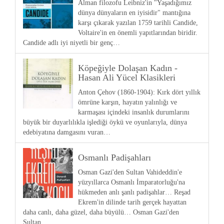
Alman filozofu Leibniz'in "Yaşadığımız
dünya dünyaların en iyisidir" mantığına
karşı çıkarak yazılan 1759 tarihli Candide,
Voltaire'in en önemli yapıtlarından biridir.
Candide adlı iyi niyetli bir genç…
Köpeğiyle Dolaşan Kadın -
Hasan Ali Yücel Klasikleri
Anton Çehov (1860-1904): Kırk dört yıllık
ömrüne karşın, hayatın yalınlığı ve
karmaşası içindeki insanlık durumlarını
büyük bir duyarlılıkla işlediği öykü ve oyunlarıyla, dünya
edebiyatına damgasını vuran…
Osmanlı Padişahları
Osman Gazi'den Sultan Vahideddin'e
yüzyıllarca Osmanlı İmparatorluğu'na
hükmeden anlı şanlı padişahlar… Reşad
Ekrem'in dilinde tarih gerçek hayattan
daha canlı, daha güzel, daha büyülü… Osman Gazi'den
Sultan…