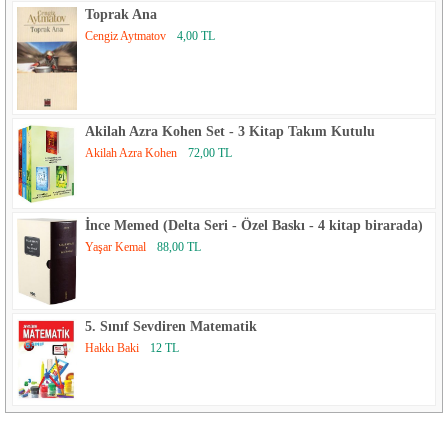
Toprak Ana
Cengiz Aytmatov
4,00 TL
Akilah Azra Kohen Set - 3 Kitap Takım Kutulu
Akilah Azra Kohen
72,00 TL
İnce Memed (Delta Seri - Özel Baskı - 4 kitap birarada)
Yaşar Kemal
88,00 TL
5. Sınıf Sevdiren Matematik
Hakkı Baki
12 TL