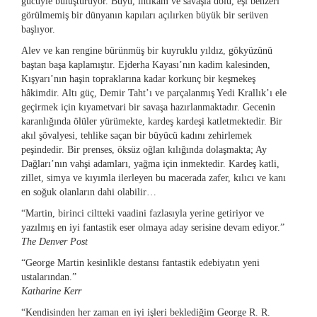
gücüyle buluşturuyor. Büyü, intikam ve savaşla dolu, eşi benzeri
görülmemiş bir dünyanın kapıları açılırken büyük bir serüven
başlıyor.
Alev ve kan rengine bürünmüş bir kuyruklu yıldız, gökyüzünü
baştan başa kaplamıştır. Ejderha Kayası’nın kadim kalesinden,
Kışyarı’nın haşin topraklarına kadar korkunç bir keşmekeş
hâkimdir. Altı güç, Demir Taht’ı ve parçalanmış Yedi Krallık’ı ele
geçirmek için kıyametvari bir savaşa hazırlanmaktadır. Gecenin
karanlığında ölüler yürümekte, kardeş kardeşi katletmektedir. Bir
akıl şövalyesi, tehlike saçan bir büyücü kadını zehirlemek
peşindedir. Bir prenses, öksüz oğlan kılığında dolaşmakta; Ay
Dağları’nın vahşi adamları, yağma için inmektedir. Kardeş katli,
zillet, simya ve kıyımla ilerleyen bu macerada zafer, kılıcı ve kanı
en soğuk olanların dahi olabilir…
“Martin, birinci ciltteki vaadini fazlasıyla yerine getiriyor ve
yazılmış en iyi fantastik eser olmaya aday serisine devam ediyor.”
The Denver Post
“George Martin kesinlikle destansı fantastik edebiyatın yeni
ustalarından.”
Katharine Kerr
“Kendisinden her zaman en iyi işleri beklediğim George R. R.