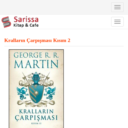
Toggl
naviga
Toggl
naviga
Kralların Çarpışması Kısım 2