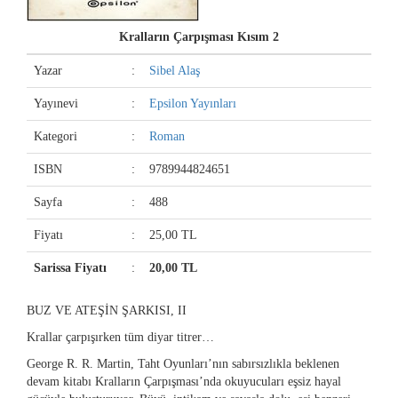
Kralların Çarpışması Kısım 2
Yazar
:
Sibel Alaş
Yayınevi
:
Epsilon Yayınları
Kategori
:
Roman
ISBN
:
9789944824651
Sayfa
:
488
Fiyatı
:
25,00 TL
Sarissa Fiyatı
:
20,00 TL
BUZ VE ATEŞİN ŞARKISI, II
Krallar çarpışırken tüm diyar titrer…
George R. R. Martin, Taht Oyunları’nın sabırsızlıkla beklenen
devam kitabı Kralların Çarpışması’nda okuyucuları eşsiz hayal