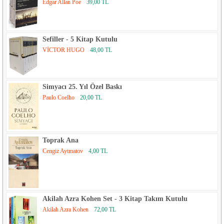
Edgar Allan Poe
39,00 TL
Sefiller - 5 Kitap Kutulu
VİCTOR HUGO
48,00 TL
Simyacı 25. Yıl Özel Baskı
Paulo Coelho
20,00 TL
Toprak Ana
Cengiz Aytmatov
4,00 TL
Akilah Azra Kohen Set - 3 Kitap Takım Kutulu
Akilah Azra Kohen
72,00 TL