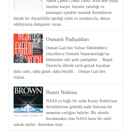
Anton Çehov (1860-1904): Kırk dört yıllık
ömrüne karşın, hayatın yalınlığı ve
karmaşası içindeki insanlık durumlarını
büyük bir duyarlılıkla işlediği öykü ve oyunlarıyla, dünya
edebiyatına damgasını vuran…
Osmanlı Padişahları
Osman Gazi'den Sultan Vahideddin'e
yüzyıllarca Osmanlı İmparatorluğu'na
hükmeden anlı şanlı padişahlar… Reşad
Ekrem'in dilinde tarih gerçek hayattan
daha canlı, daha güzel, daha büyülü… Osman Gazi'den
Sultan…
İhanet Noktası
NASA'ya bağlı bir uydu Kuzey Kutbu'nun
derinliklerine gömülü nadir bulunan bir
nesnenin varlığını belirler. Bir süredir
bocalamakta olan NASA bunu bir zafer
olarak niteler. Amerikan uzay…