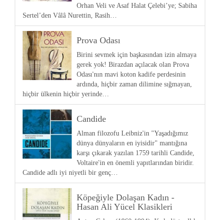
Orhan Veli ve Asaf Halat Çelebi’ye; Sabiha
Sertel’den Vâlâ Nurettin, Rasih…
Prova Odası
Birini sevmek için başkasından izin almaya
gerek yok! Birazdan açılacak olan Prova
Odası'nın mavi koton kadife perdesinin
ardında, hiçbir zaman dilimine sığmayan,
hiçbir ülkenin hiçbir yerinde…
Candide
Alman filozofu Leibniz'in "Yaşadığımız
dünya dünyaların en iyisidir" mantığına
karşı çıkarak yazılan 1759 tarihli Candide,
Voltaire'in en önemli yapıtlarından biridir.
Candide adlı iyi niyetli bir genç…
Köpeğiyle Dolaşan Kadın -
Hasan Ali Yücel Klasikleri