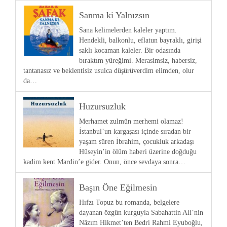
Sanma ki Yalnızsın
Sana kelimelerden kaleler yaptım.
Hendekli, balkonlu, eflatun bayraklı, girişi
saklı kocaman kaleler. Bir odasında
bıraktım yüreğimi. Merasimsiz, habersiz,
tantanasız ve beklentisiz usulca düşürüverdim elimden, olur
da…
Huzursuzluk
Merhamet zulmün merhemi olamaz!
İstanbul’un kargaşası içinde sıradan bir
yaşam süren İbrahim, çocukluk arkadaşı
Hüseyin’in ölüm haberi üzerine doğduğu
kadim kent Mardin’e gider. Onun, önce sevdaya sonra…
Başın Öne Eğilmesin
Hıfzı Topuz bu romanda, belgelere
dayanan özgün kurguyla Sabahattin Ali’nin
Nâzım Hikmet’ten Bedri Rahmi Eyuboğlu,