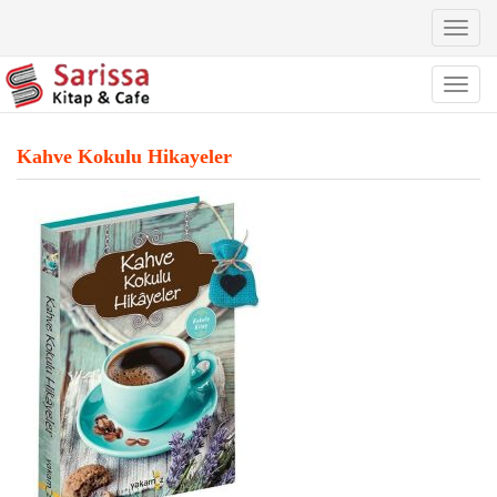
Toggl
naviga
Toggl
naviga
Kahve Kokulu Hikayeler