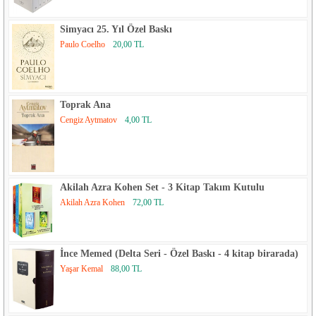
Simyacı 25. Yıl Özel Baskı
Paulo Coelho
20,00 TL
Toprak Ana
Cengiz Aytmatov
4,00 TL
Akilah Azra Kohen Set - 3 Kitap Takım Kutulu
Akilah Azra Kohen
72,00 TL
İnce Memed (Delta Seri - Özel Baskı - 4 kitap birarada)
Yaşar Kemal
88,00 TL