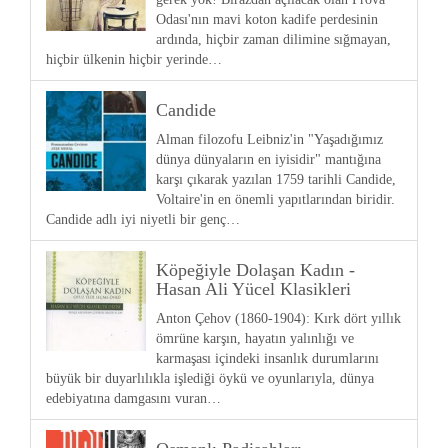
Odası'nın mavi koton kadife perdesinin
ardında, hiçbir zaman dilimine sığmayan,
hiçbir ülkenin hiçbir yerinde…
Candide
Alman filozofu Leibniz'in "Yaşadığımız
dünya dünyaların en iyisidir" mantığına
karşı çıkarak yazılan 1759 tarihli Candide,
Voltaire'in en önemli yapıtlarından biridir.
Candide adlı iyi niyetli bir genç…
Köpeğiyle Dolaşan Kadın -
Hasan Ali Yücel Klasikleri
Anton Çehov (1860-1904): Kırk dört yıllık
ömrüne karşın, hayatın yalınlığı ve
karmaşası içindeki insanlık durumlarını
büyük bir duyarlılıkla işlediği öykü ve oyunlarıyla, dünya
edebiyatına damgasını vuran…