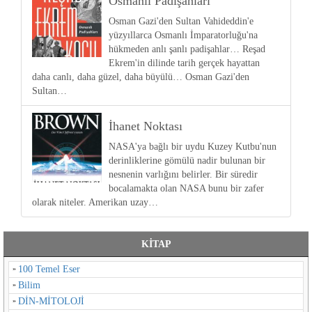
Osmanlı Padişahları
Osman Gazi'den Sultan Vahideddin'e
yüzyıllarca Osmanlı İmparatorluğu'na
hükmeden anlı şanlı padişahlar… Reşad
Ekrem'in dilinde tarih gerçek hayattan
daha canlı, daha güzel, daha büyülü… Osman Gazi'den
Sultan…
İhanet Noktası
NASA'ya bağlı bir uydu Kuzey Kutbu'nun
derinliklerine gömülü nadir bulunan bir
nesnenin varlığını belirler. Bir süredir
bocalamakta olan NASA bunu bir zafer
olarak niteler. Amerikan uzay…
KİTAP
100 Temel Eser
Bilim
DİN-MİTOLOJİ