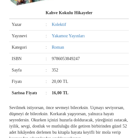
Kahve Kokulu Hikayeler
Yazar
:
Kolektif
Yayınevi
:
Yakamoz Yayınları
Kategori
:
Roman
ISBN
:
9786053849247
Sayfa
:
352
Fiyatı
:
20,00 TL
Sarissa Fiyatı
:
16,00 TL
Sevilmek istiyorsan, önce sevmeyi bileceksin. Uçmayı seviyorsan,
düşmeyi de bileceksin. Korkarak yaşıyorsan, yalnızca hayatı
seyredersin. Okurken içinizi huzurla dolduracak, yüreğinizi ısıtacak,
iyilik, sevgi, dostluk ve mutluluğu dile getiren birbirinden güzel 52
adet hikâyeden derlenen bu kitapla hayata keyifli bir mola verip