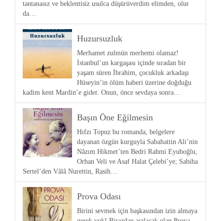
tantanasız ve beklentisiz usulca düşürüverdim elimden, olur
da…
Huzursuzluk
Merhamet zulmün merhemi olamaz!
İstanbul’un kargaşası içinde sıradan bir
yaşam süren İbrahim, çocukluk arkadaşı
Hüseyin’in ölüm haberi üzerine doğduğu
kadim kent Mardin’e gider. Onun, önce sevdaya sonra…
Başın Öne Eğilmesin
Hıfzı Topuz bu romanda, belgelere
dayanan özgün kurguyla Sabahattin Ali’nin
Nâzım Hikmet’ten Bedri Rahmi Eyuboğlu,
Orhan Veli ve Asaf Halat Çelebi’ye; Sabiha
Sertel’den Vâlâ Nurettin, Rasih…
Prova Odası
Birini sevmek için başkasından izin almaya
gerek yok! Birazdan açılacak olan Prova