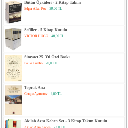
Bütün Öyküleri - 2 Kitap Takım
Edgar Allan Poe
39,00 TL
Sefiller - 5 Kitap Kutulu
VİCTOR HUGO
48,00 TL
Simyacı 25. Yıl Özel Baskı
Paulo Coelho
20,00 TL
Toprak Ana
Cengiz Aytmatov
4,00 TL
Akilah Azra Kohen Set - 3 Kitap Takım Kutulu
Akilah Azra Kohen
72,00 TL