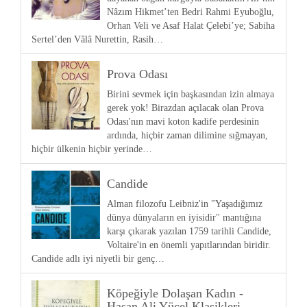
Nâzım Hikmet’ten Bedri Rahmi Eyuboğlu,
Orhan Veli ve Asaf Halat Çelebi’ye; Sabiha
Sertel’den Vâlâ Nurettin, Rasih…
Prova Odası
Birini sevmek için başkasından izin almaya
gerek yok! Birazdan açılacak olan Prova
Odası'nın mavi koton kadife perdesinin
ardında, hiçbir zaman dilimine sığmayan,
hiçbir ülkenin hiçbir yerinde…
Candide
Alman filozofu Leibniz'in "Yaşadığımız
dünya dünyaların en iyisidir" mantığına
karşı çıkarak yazılan 1759 tarihli Candide,
Voltaire'in en önemli yapıtlarından biridir.
Candide adlı iyi niyetli bir genç…
Köpeğiyle Dolaşan Kadın -
Hasan Ali Yücel Klasikleri