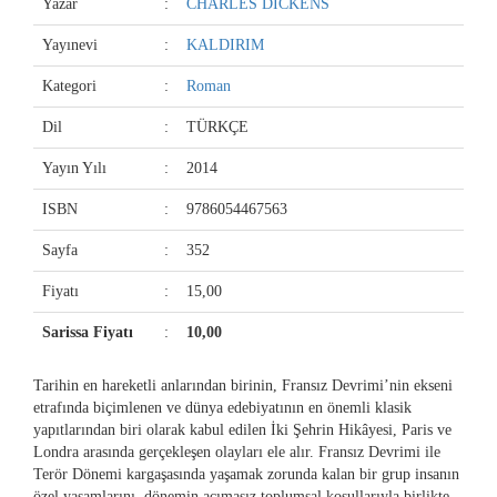
Yazar
:
CHARLES DİCKENS
Yayınevi
:
KALDIRIM
Kategori
:
Roman
Dil
:
TÜRKÇE
Yayın Yılı
:
2014
ISBN
:
9786054467563
Sayfa
:
352
Fiyatı
:
15,00
Sarissa Fiyatı
:
10,00
Tarihin en hareketli anlarından birinin, Fransız Devrimi’nin ekseni
etrafında biçimlenen ve dünya edebiyatının en önemli klasik
yapıtlarından biri olarak kabul edilen İki Şehrin Hikâyesi, Paris ve
Londra arasında gerçekleşen olayları ele alır. Fransız Devrimi ile
Terör Dönemi kargaşasında yaşamak zorunda kalan bir grup insanın
özel yaşamlarını, dönemin acımasız toplumsal koşullarıyla birlikte