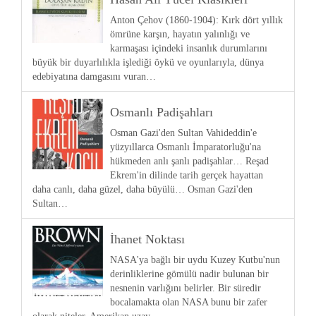
Anton Çehov (1860-1904): Kırk dört yıllık
ömrüne karşın, hayatın yalınlığı ve
karmaşası içindeki insanlık durumlarını
büyük bir duyarlılıkla işlediği öykü ve oyunlarıyla, dünya
edebiyatına damgasını vuran…
Osmanlı Padişahları
Osman Gazi'den Sultan Vahideddin'e
yüzyıllarca Osmanlı İmparatorluğu'na
hükmeden anlı şanlı padişahlar… Reşad
Ekrem'in dilinde tarih gerçek hayattan
daha canlı, daha güzel, daha büyülü… Osman Gazi'den
Sultan…
İhanet Noktası
NASA'ya bağlı bir uydu Kuzey Kutbu'nun
derinliklerine gömülü nadir bulunan bir
nesnenin varlığını belirler. Bir süredir
bocalamakta olan NASA bunu bir zafer