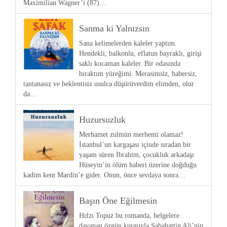
Maximilian Wagner’i (87)…
Sanma ki Yalnızsın
Sana kelimelerden kaleler yaptım.
Hendekli, balkonlu, eflatun bayraklı, girişi
saklı kocaman kaleler. Bir odasında
bıraktım yüreğimi. Merasimsiz, habersiz,
tantanasız ve beklentisiz usulca düşürüverdim elimden, olur
da…
Huzursuzluk
Merhamet zulmün merhemi olamaz!
İstanbul’un kargaşası içinde sıradan bir
yaşam süren İbrahim, çocukluk arkadaşı
Hüseyin’in ölüm haberi üzerine doğduğu
kadim kent Mardin’e gider. Onun, önce sevdaya sonra…
Başın Öne Eğilmesin
Hıfzı Topuz bu romanda, belgelere
dayanan özgün kurguyla Sabahattin Ali’nin