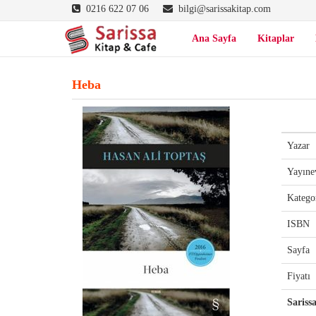
0216 622 07 06
bilgi@sarissakitap.com
Ana Sayfa
Kitaplar
Heba
Yazar
Yayıne
Katego
ISBN
Sayfa
Fiyatı
Sariss