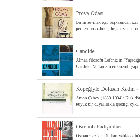
Prova Odası
Birini sevmek için başkasından izin
perdesinin ardında, hiçbir zaman di
Candide
Alman filozofu Leibniz'in "Yaşadığı
Candide, Voltaire'in en önemli yapıt
Köpeğiyle Dolaşan Kadın - 
Anton Çehov (1860-1904): Kırk dört 
büyük bir duyarlılıkla işlediği öyk
Osmanlı Padişahları
Osman Gazi'den Sultan Vahideddin'e