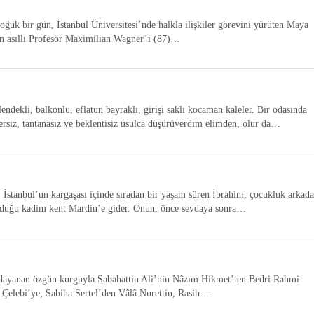
oğuk bir gün, İstanbul Üniversitesi’nde halkla ilişkiler görevini yürüten Maya
 asıllı Profesör Maximilian Wagner’i (87)…
ndekli, balkonlu, eflatun bayraklı, girişi saklı kocaman kaleler. Bir odasında
rsiz, tantanasız ve beklentisiz usulca düşürüverdim elimden, olur da…
tanbul’un kargaşası içinde sıradan bir yaşam süren İbrahim, çocukluk arkada
ğduğu kadim kent Mardin’e gider. Onun, önce sevdaya sonra…
 dayanan özgün kurguyla Sabahattin Ali’nin Nâzım Hikmet’ten Bedri Rahmi
 Çelebi’ye; Sabiha Sertel’den Vâlâ Nurettin, Rasih…