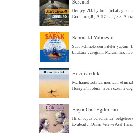
Serenad
Her şey, 2001 yılının Şubat ayında s
Duran’ın (36) ABD’den gelen Alman
Sanma ki Yalnızsın
Sana kelimelerden kaleler yaptım. He
bıraktım yüreğimi. Merasimsiz, habe
Huzursuzluk
Merhamet zulmün merhemi olamaz! İs
Hüseyin’in ölüm haberi üzerine do
Başın Öne Eğilmesin
Hıfzı Topuz bu romanda, belgelere
Eyuboğlu, Orhan Veli ve Asaf Halat