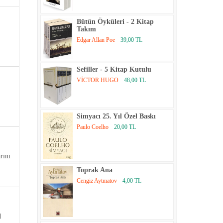
Bütün Öyküleri - 2 Kitap
Takım
Edgar Allan Poe
39,00 TL
Sefiller - 5 Kitap Kutulu
VİCTOR HUGO
48,00 TL
Simyacı 25. Yıl Özel Baskı
Paulo Coelho
20,00 TL
rını
Toprak Ana
Cengiz Aytmatov
4,00 TL
d