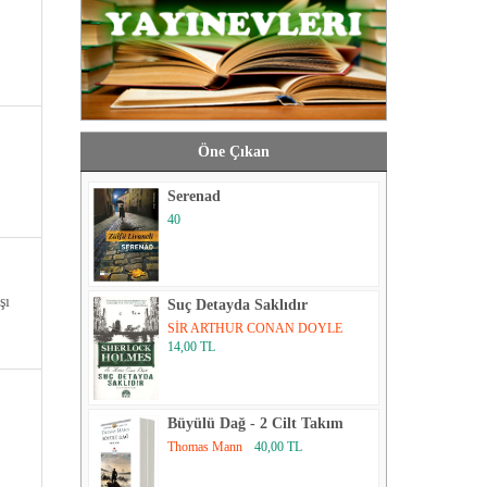
Öne Çıkan
Serenad
40
şı
Suç Detayda Saklıdır
SİR ARTHUR CONAN DOYLE
14,00 TL
Büyülü Dağ - 2 Cilt Takım
Thomas Mann
40,00 TL