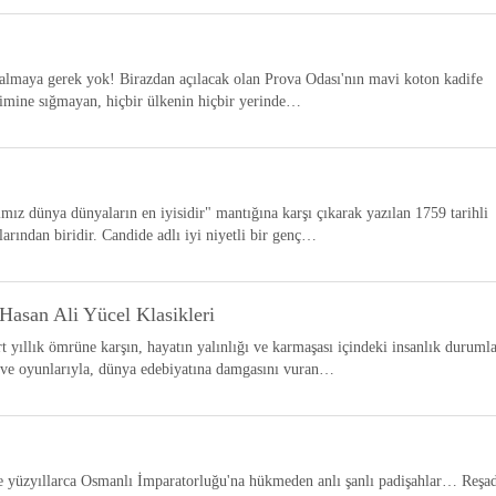
 almaya gerek yok! Birazdan açılacak olan Prova Odası'nın mavi koton kadife
limine sığmayan, hiçbir ülkenin hiçbir yerinde…
mız dünya dünyaların en iyisidir" mantığına karşı çıkarak yazılan 1759 tarihli
larından biridir. Candide adlı iyi niyetli bir genç…
Hasan Ali Yücel Klasikleri
yıllık ömrüne karşın, hayatın yalınlığı ve karmaşası içindeki insanlık durumla
ü ve oyunlarıyla, dünya edebiyatına damgasını vuran…
 yüzyıllarca Osmanlı İmparatorluğu'na hükmeden anlı şanlı padişahlar… Reşa