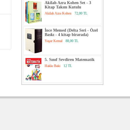
Akilah Azra Kohen Set - 3
Kitap Takım Kutulu
Akilah Azra Kohen
72,00 TL
İnce Memed (Delta Seri - Özel
Baskı - 4 kitap birarada)
Yaşar Kemal
88,00 TL
5. Sınıf Sevdiren Matematik
Hakkı Baki
12 TL