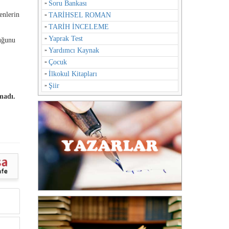
Soru Bankası
enlerin
TARİHSEL ROMAN
TARİH İNCELEME
Yaprak Test
duğunu
Yardımcı Kaynak
Çocuk
İlkokul Kitapları
Şiir
madı.