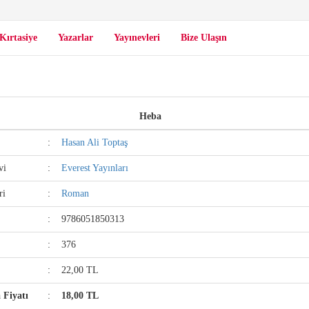
Kırtasiye
Yazarlar
Yayınevleri
Bize Ulaşın
Heba
:
Hasan Ali Toptaş
vi
:
Everest Yayınları
ri
:
Roman
:
9786051850313
:
376
:
22,00 TL
a Fiyatı
:
18,00 TL