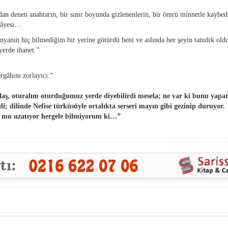
cdan denen anahtarın, bir sınır boyunda gizlenenlerin, bir ömrü minnetle kaybed
kâyesi…
anın hiç bilmediğim bir yerine götürdü beni ve aslında her şeyin tanıdık ol
yerde ihanet.”
rgâhını zorlayıcı.”
daş, oturalım oturduğumuz yerde diyebilirdi mesela; ne var ki bunu yapa
; dilinde Nefise türküsüyle ortalıkta serseri mayın gibi gezinip duruyor.
u mu uzatıyor hergele bilmiyorum ki…”