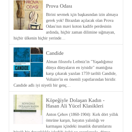
Prova Odası
Birini sevmek için başkasından izin almaya
gerek yok! Birazdan açılacak olan Prova
Odası'nın mavi koton kadife perdesinin
ardında, hiçbir zaman dilimine sığmayan,
hiçbir ülkenin hiçbir yerinde…
Candide
Alman filozofu Leibniz'in "Yaşadığımız
dünya dünyaların en iyisidir" mantığına
karşı çıkarak yazılan 1759 tarihli Candide,
Voltaire'in en önemli yapıtlarından biridir.
Candide adlı iyi niyetli bir genç…
Köpeğiyle Dolaşan Kadın -
Hasan Ali Yücel Klasikleri
Anton Çehov (1860-1904): Kırk dört yıllık
ömrüne karşın, hayatın yalınlığı ve
karmaşası içindeki insanlık durumlarını