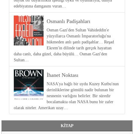
büyük bir duyarlılıkla işlediği öykü ve oyunlarıyla, dünya
edebiyatına damgasını vuran…
Osmanlı Padişahları
Osman Gazi'den Sultan Vahideddin'e
yüzyıllarca Osmanlı İmparatorluğu'na
hükmeden anlı şanlı padişahlar… Reşad
Ekrem'in dilinde tarih gerçek hayattan
daha canlı, daha güzel, daha büyülü… Osman Gazi'den
Sultan…
İhanet Noktası
NASA'ya bağlı bir uydu Kuzey Kutbu'nun
derinliklerine gömülü nadir bulunan bir
nesnenin varlığını belirler. Bir süredir
bocalamakta olan NASA bunu bir zafer
olarak niteler. Amerikan uzay…
KİTAP