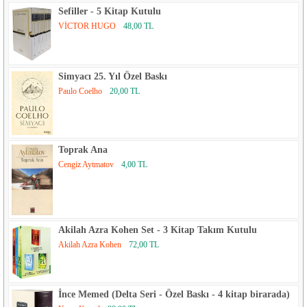
Sefiller - 5 Kitap Kutulu
VİCTOR HUGO
48,00 TL
Simyacı 25. Yıl Özel Baskı
Paulo Coelho
20,00 TL
Toprak Ana
Cengiz Aytmatov
4,00 TL
Akilah Azra Kohen Set - 3 Kitap Takım Kutulu
Akilah Azra Kohen
72,00 TL
İnce Memed (Delta Seri - Özel Baskı - 4 kitap birarada)