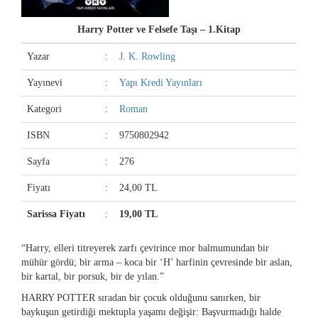
Harry Potter ve Felsefe Taşı – 1.Kitap
Yazar
:
J. K. Rowling
Yayınevi
:
Yapı Kredi Yayınları
Kategori
:
Roman
ISBN
:
9750802942
Sayfa
:
276
Fiyatı
:
24,00 TL
Sarissa Fiyatı
:
19,00 TL
“Harry, elleri titreyerek zarfı çevirince mor balmumundan bir
mühür gördü; bir arma – koca bir ‘H’ harfinin çevresinde bir aslan,
bir kartal, bir porsuk, bir de yılan.”
HARRY POTTER sıradan bir çocuk olduğunu sanırken, bir
baykuşun getirdiği mektupla yaşamı değişir: Başvurmadığı halde