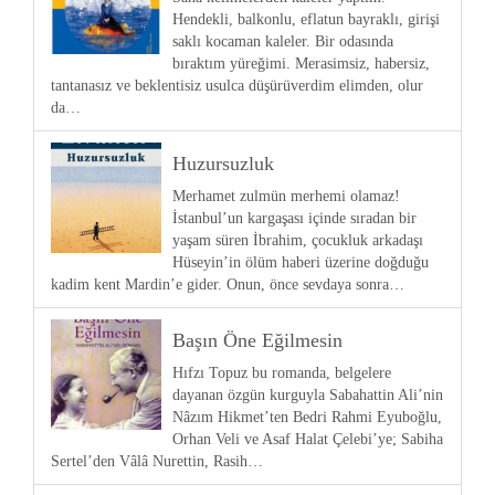
Hendekli, balkonlu, eflatun bayraklı, girişi
saklı kocaman kaleler. Bir odasında
bıraktım yüreğimi. Merasimsiz, habersiz,
tantanasız ve beklentisiz usulca düşürüverdim elimden, olur
da…
Huzursuzluk
Merhamet zulmün merhemi olamaz!
İstanbul’un kargaşası içinde sıradan bir
yaşam süren İbrahim, çocukluk arkadaşı
Hüseyin’in ölüm haberi üzerine doğduğu
kadim kent Mardin’e gider. Onun, önce sevdaya sonra…
Başın Öne Eğilmesin
Hıfzı Topuz bu romanda, belgelere
dayanan özgün kurguyla Sabahattin Ali’nin
Nâzım Hikmet’ten Bedri Rahmi Eyuboğlu,
Orhan Veli ve Asaf Halat Çelebi’ye; Sabiha
Sertel’den Vâlâ Nurettin, Rasih…