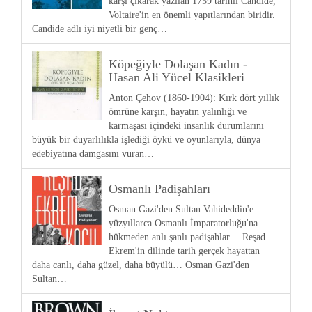
karşı çıkarak yazılan 1759 tarihli Candide,
Voltaire'in en önemli yapıtlarından biridir.
Candide adlı iyi niyetli bir genç…
Köpeğiyle Dolaşan Kadın -
Hasan Ali Yücel Klasikleri
Anton Çehov (1860-1904): Kırk dört yıllık
ömrüne karşın, hayatın yalınlığı ve
karmaşası içindeki insanlık durumlarını
büyük bir duyarlılıkla işlediği öykü ve oyunlarıyla, dünya
edebiyatına damgasını vuran…
Osmanlı Padişahları
Osman Gazi'den Sultan Vahideddin'e
yüzyıllarca Osmanlı İmparatorluğu'na
hükmeden anlı şanlı padişahlar… Reşad
Ekrem'in dilinde tarih gerçek hayattan
daha canlı, daha güzel, daha büyülü… Osman Gazi'den
Sultan…