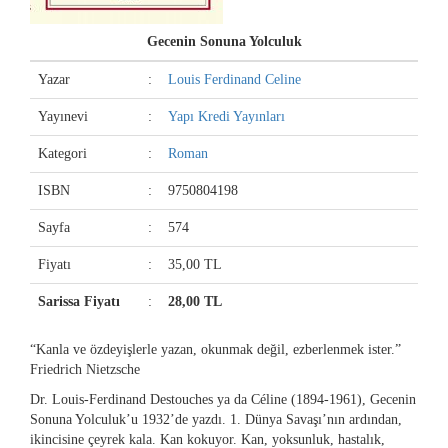
Gecenin Sonuna Yolculuk
Yazar
:
Louis Ferdinand Celine
Yayınevi
:
Yapı Kredi Yayınları
Kategori
:
Roman
ISBN
:
9750804198
Sayfa
:
574
Fiyatı
:
35,00 TL
Sarissa Fiyatı
:
28,00 TL
“Kanla ve özdeyişlerle yazan, okunmak değil, ezberlenmek ister.”
Friedrich Nietzsche
Dr. Louis-Ferdinand Destouches ya da Céline (1894-1961), Gecenin
Sonuna Yolculuk’u 1932’de yazdı. 1. Dünya Savaşı’nın ardından,
ikincisine çeyrek kala. Kan kokuyor. Kan, yoksunluk, hastalık,