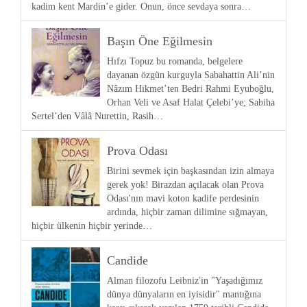
kadim kent Mardin’e gider. Onun, önce sevdaya sonra…
Başın Öne Eğilmesin
Hıfzı Topuz bu romanda, belgelere
dayanan özgün kurguyla Sabahattin Ali’nin
Nâzım Hikmet’ten Bedri Rahmi Eyuboğlu,
Orhan Veli ve Asaf Halat Çelebi’ye; Sabiha
Sertel’den Vâlâ Nurettin, Rasih…
Prova Odası
Birini sevmek için başkasından izin almaya
gerek yok! Birazdan açılacak olan Prova
Odası'nın mavi koton kadife perdesinin
ardında, hiçbir zaman dilimine sığmayan,
hiçbir ülkenin hiçbir yerinde…
Candide
Alman filozofu Leibniz'in "Yaşadığımız
dünya dünyaların en iyisidir" mantığına