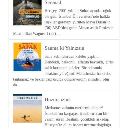
Serenad
Her şey, 2001 yılının Şubat ayında soğuk
bir gün, İstanbul Üniversitesi’nde halkla
ilişkiler görevini yürüten Maya Duran’ın
(36) ABD’den gelen Alman asıllı Profesör
Maximilian Wagner’i (87)…
Sanma ki Yalnızsın
Sana kelimelerden kaleler yaptım.
Hendekli, balkonlu, eflatun bayraklı, girişi
saklı kocaman kaleler. Bir odasında
bıraktım yüreğimi. Merasimsiz, habersiz,
tantanasız ve beklentisiz usulca düşürüverdim elimden, olur
da…
Huzursuzluk
Merhamet zulmün merhemi olamaz!
İstanbul’un kargaşası içinde sıradan bir
yaşam süren İbrahim, çocukluk arkadaşı
Hüseyin’in ölüm haberi üzerine doğduğu