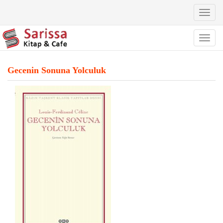
Toggl
naviga
Toggl
naviga
Gecenin Sonuna Yolculuk