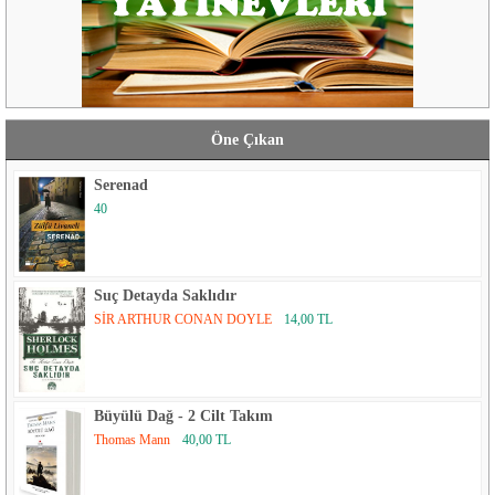
Öne Çıkan
Serenad
40
Suç Detayda Saklıdır
SİR ARTHUR CONAN DOYLE
14,00 TL
Büyülü Dağ - 2 Cilt Takım
Thomas Mann
40,00 TL