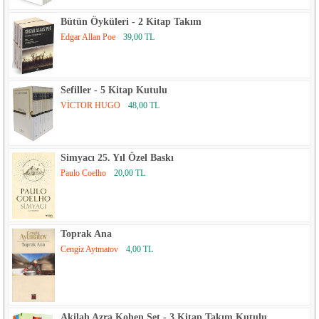
Bütün Öyküleri - 2 Kitap Takım
Edgar Allan Poe
39,00 TL
Sefiller - 5 Kitap Kutulu
VİCTOR HUGO
48,00 TL
Simyacı 25. Yıl Özel Baskı
Paulo Coelho
20,00 TL
Toprak Ana
Cengiz Aytmatov
4,00 TL
Akilah Azra Kohen Set - 3 Kitap Takım Kutulu