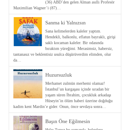
(36) ABD’den gelen Alman asıllı Profesör
Maximilian Wagner’i (87)…
Sanma ki Yalnızsın
Sana kelimelerden kaleler yaptım.
Hendekli, balkonlu, eflatun bayraklı, girişi
saklı kocaman kaleler. Bir odasında
bıraktım yüreğimi. Merasimsiz, habersiz,
tantanasız ve beklentisiz usulca düşürüverdim elimden, olur
da…
Huzursuzluk
Merhamet zulmün merhemi olamaz!
İstanbul’un kargaşası içinde sıradan bir
yaşam süren İbrahim, çocukluk arkadaşı
Hüseyin’in ölüm haberi üzerine doğduğu
kadim kent Mardin’e gider. Onun, önce sevdaya sonra…
Başın Öne Eğilmesin
Hıfzı Topuz bu romanda, belgelere