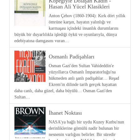
Köpeğiyle Dolaşan Kadın -
Hasan Ali Yücel Klasikleri
Anton Çehov (1860-1904): Kırk dört yıllık
ömrüne karşın, hayatın yalınlığı ve
karmaşası içindeki insanlık durumlarını
büyük bir duyarlılıkla işlediği öykü ve oyunlarıyla, dünya
edebiyatına damgasını vuran…
Osmanlı Padişahları
Osman Gazi'den Sultan Vahideddin'e
yüzyıllarca Osmanlı İmparatorluğu'na
hükmeden anlı şanlı padişahlar… Reşad
Ekrem'in dilinde tarih gerçek hayattan
daha canlı, daha güzel, daha büyülü… Osman Gazi'den
Sultan…
İhanet Noktası
NASA'ya bağlı bir uydu Kuzey Kutbu'nun
derinliklerine gömülü nadir bulunan bir
nesnenin varlığını belirler. Bir süredir