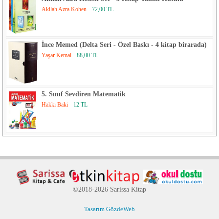
Akilah Azra Kohen
72,00 TL
İnce Memed (Delta Seri - Özel Baskı - 4 kitap birarada)
Yaşar Kemal
88,00 TL
5. Sınıf Sevdiren Matematik
Hakkı Baki
12 TL
©2018-2026 Sarissa Kitap
Tasarım GözdeWeb