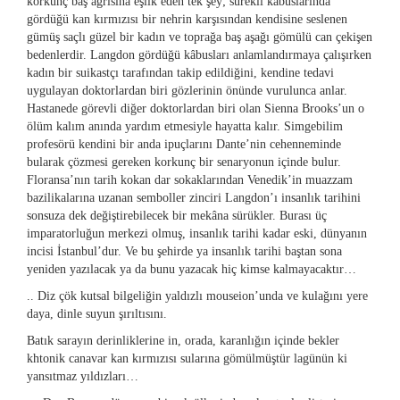
korkunç baş ağrısına eşlik eden tek şey; sürekli kâbuslarında
gördüğü kan kırmızısı bir nehrin karşısından kendisine seslenen
gümüş saçlı güzel bir kadın ve toprağa baş aşağı gömülü can çekişen
bedenlerdir. Langdon gördüğü kâbusları anlamlandırmaya çalışırken
kadın bir suikastçı tarafından takip edildiğini, kendine tedavi
uygulayan doktorlardan biri gözlerinin önünde vurulunca anlar.
Hastanede görevli diğer doktorlardan biri olan Sienna Brooks’un o
ölüm kalım anında yardım etmesiyle hayatta kalır. Simgebilim
profesörü kendini bir anda ipuçlarını Dante’nin cehenneminde
bularak çözmesi gereken korkunç bir senaryonun içinde bulur.
Floransa’nın tarih kokan dar sokaklarından Venedik’in muazzam
bazilikalarına uzanan semboller zinciri Langdon’ı insanlık tarihini
sonsuza dek değiştirebilecek bir mekâna sürükler. Burası üç
imparatorluğun merkezi olmuş, insanlık tarihi kadar eski, dünyanın
incisi İstanbul’dur. Ve bu şehirde ya insanlık tarihi baştan sona
yeniden yazılacak ya da bunu yazacak hiç kimse kalmayacaktır…
.. Diz çök kutsal bilgeliğin yaldızlı mouseion’unda ve kulağını yere
daya, dinle suyun şırıltısını.
Batık sarayın derinliklerine in, orada, karanlığın içinde bekler
khtonik canavar kan kırmızısı sularına gömülmüştür lagünün ki
yansıtmaz yıldızları…