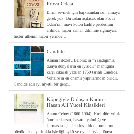
Prova Odası
Birini sevmek için başkasından izin almaya
gerek yok! Birazdan açılacak olan Prova
Odası'nın mavi koton kadife perdesinin
ardında, hiçbir zaman dilimine sığmayan,
hiçbir ülkenin hiçbir yerinde…
Candide
Alman filozofu Leibniz'in "Yaşadığımız
dünya dünyaların en iyisidir" mantığına
karşı çıkarak yazılan 1759 tarihli Candide,
Voltaire'in en önemli yapıtlarından biridir.
Candide adlı iyi niyetli bir genç…
Köpeğiyle Dolaşan Kadın -
Hasan Ali Yücel Klasikleri
Anton Çehov (1860-1904): Kırk dört yıllık
ömrüne karşın, hayatın yalınlığı ve
karmaşası içindeki insanlık durumlarını
büyük bir duyarlılıkla işlediği öykü ve oyunlarıyla, dünya