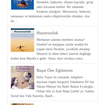
Hendekli, balkonlu, eflatun bayraklı, girişi
saklı kocaman kaleler. Bir odasında
bıraktım yüreğimi. Merasimsiz, habersiz,
tantanasız ve beklentisiz usulca düşürüverdim elimden, olur
da…
Huzursuzluk
Merhamet zulmün merhemi olamaz!
İstanbul’un kargaşası içinde sıradan bir
yaşam süren İbrahim, çocukluk arkadaşı
Hüseyin’in ölüm haberi üzerine doğduğu
kadim kent Mardin’e gider. Onun, önce sevdaya sonra…
Başın Öne Eğilmesin
Hıfzı Topuz bu romanda, belgelere
dayanan özgün kurguyla Sabahattin Ali’nin
Nâzım Hikmet’ten Bedri Rahmi Eyuboğlu,
Orhan Veli ve Asaf Halat Çelebi’ye; Sabiha
Sertel’den Vâlâ Nurettin, Rasih…