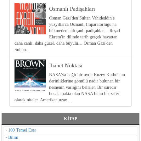
Osmanlı Padişahları
Osman Gazi'den Sultan Vahideddin'e
yüzyıllarca Osmanlı İmparatorluğu'na
hükmeden anlı şanlı padişahlar… Reşad
Ekrem'in dilinde tarih gerçek hayattan
daha canlı, daha güzel, daha büyülü… Osman Gazi'den
Sultan…
İhanet Noktası
NASA'ya bağlı bir uydu Kuzey Kutbu'nun
derinliklerine gömülü nadir bulunan bir
nesnenin varlığını belirler. Bir süredir
bocalamakta olan NASA bunu bir zafer
olarak niteler. Amerikan uzay…
KİTAP
100 Temel Eser
Bilim