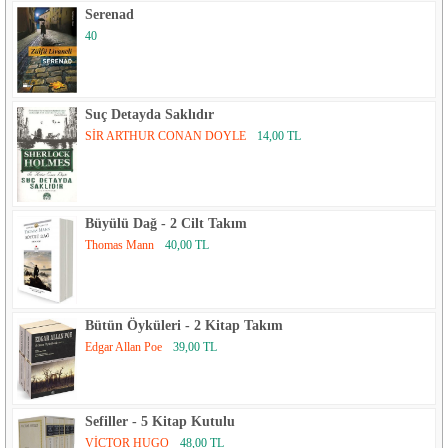
Serenad
40
Suç Detayda Saklıdır
SİR ARTHUR CONAN DOYLE
14,00 TL
Büyülü Dağ - 2 Cilt Takım
Thomas Mann
40,00 TL
Bütün Öyküleri - 2 Kitap Takım
Edgar Allan Poe
39,00 TL
Sefiller - 5 Kitap Kutulu
VİCTOR HUGO
48,00 TL