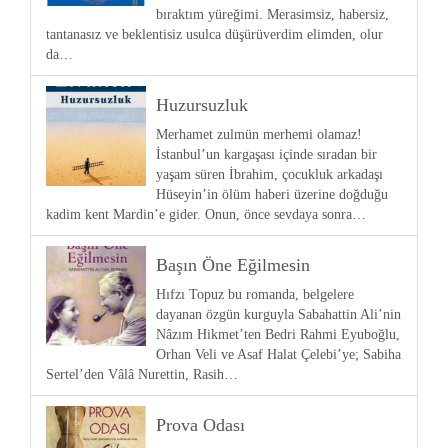
bıraktım yüreğimi. Merasimsiz, habersiz,
tantanasız ve beklentisiz usulca düşürüverdim elimden, olur
da…
Huzursuzluk
Merhamet zulmün merhemi olamaz!
İstanbul’un kargaşası içinde sıradan bir
yaşam süren İbrahim, çocukluk arkadaşı
Hüseyin’in ölüm haberi üzerine doğduğu
kadim kent Mardin’e gider. Onun, önce sevdaya sonra…
Başın Öne Eğilmesin
Hıfzı Topuz bu romanda, belgelere
dayanan özgün kurguyla Sabahattin Ali’nin
Nâzım Hikmet’ten Bedri Rahmi Eyuboğlu,
Orhan Veli ve Asaf Halat Çelebi’ye; Sabiha
Sertel’den Vâlâ Nurettin, Rasih…
Prova Odası