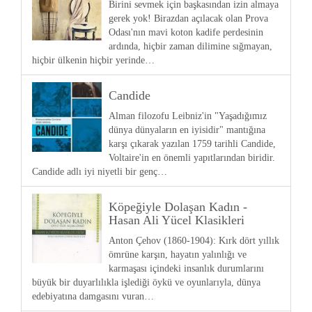
Birini sevmek için başkasından izin almaya
gerek yok! Birazdan açılacak olan Prova
Odası'nın mavi koton kadife perdesinin
ardında, hiçbir zaman dilimine sığmayan,
hiçbir ülkenin hiçbir yerinde…
Candide
Alman filozofu Leibniz'in "Yaşadığımız
dünya dünyaların en iyisidir" mantığına
karşı çıkarak yazılan 1759 tarihli Candide,
Voltaire'in en önemli yapıtlarından biridir.
Candide adlı iyi niyetli bir genç…
Köpeğiyle Dolaşan Kadın -
Hasan Ali Yücel Klasikleri
Anton Çehov (1860-1904): Kırk dört yıllık
ömrüne karşın, hayatın yalınlığı ve
karmaşası içindeki insanlık durumlarını
büyük bir duyarlılıkla işlediği öykü ve oyunlarıyla, dünya
edebiyatına damgasını vuran…