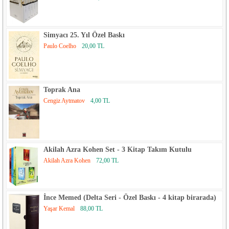
Simyacı 25. Yıl Özel Baskı
Paulo Coelho
20,00 TL
Toprak Ana
Cengiz Aytmatov
4,00 TL
Akilah Azra Kohen Set - 3 Kitap Takım Kutulu
Akilah Azra Kohen
72,00 TL
İnce Memed (Delta Seri - Özel Baskı - 4 kitap birarada)
Yaşar Kemal
88,00 TL