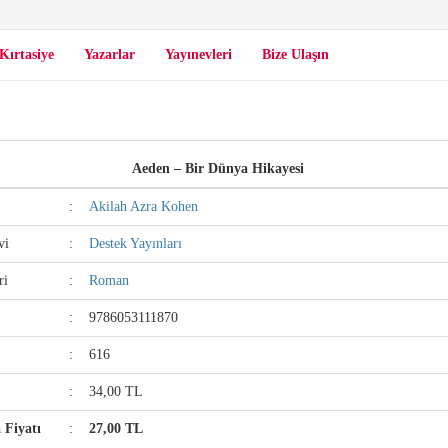
Kırtasiye
Yazarlar
Yayınevleri
Bize Ulaşın
Aeden – Bir Dünya Hikayesi
:
Akilah Azra Kohen
vi
:
Destek Yayınları
ri
:
Roman
:
9786053111870
:
616
:
34,00 TL
a Fiyatı
:
27,00 TL