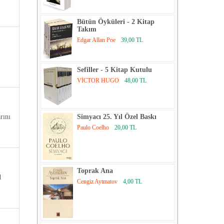
Bütün Öyküleri - 2 Kitap
Takım
Edgar Allan Poe
39,00 TL
Sefiller - 5 Kitap Kutulu
VİCTOR HUGO
48,00 TL
rını
Simyacı 25. Yıl Özel Baskı
Paulo Coelho
20,00 TL
Toprak Ana
d
Cengiz Aytmatov
4,00 TL