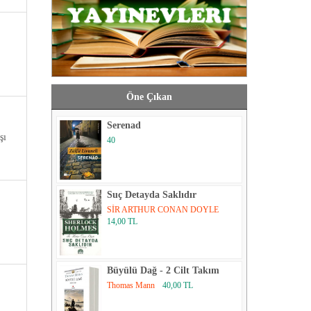
Öne Çıkan
Serenad
şı
40
Suç Detayda Saklıdır
SİR ARTHUR CONAN DOYLE
14,00 TL
Büyülü Dağ - 2 Cilt Takım
Thomas Mann
40,00 TL