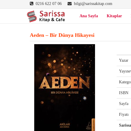
0216 622 07 06
bilgi@sarissakitap.com
Ana Sayfa
Kitaplar
Aeden – Bir Dünya Hikayesi
Yazar
Yayıne
Katego
ISBN
Sayfa
Fiyatı
Sariss