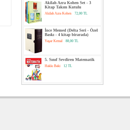
Akilah Azra Kohen Set - 3
Kitap Takım Kutulu
Akilah Azra Kohen
72,00 TL
İnce Memed (Delta Seri - Özel
Baskı - 4 kitap birarada)
Yaşar Kemal
88,00 TL
5. Sınıf Sevdiren Matematik
Hakkı Baki
12 TL