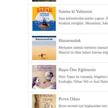
Sanma ki Yalnızsın
Sana kelimelerden kaleler yaptım. He
bıraktım yüreğimi. Merasimsiz, habe
Huzursuzluk
Merhamet zulmün merhemi olamaz! İs
Hüseyin’in ölüm haberi üzerine do
Başın Öne Eğilmesin
Hıfzı Topuz bu romanda, belgelere
Eyuboğlu, Orhan Veli ve Asaf Halat
Prova Odası
Birini sevmek için başkasından izin