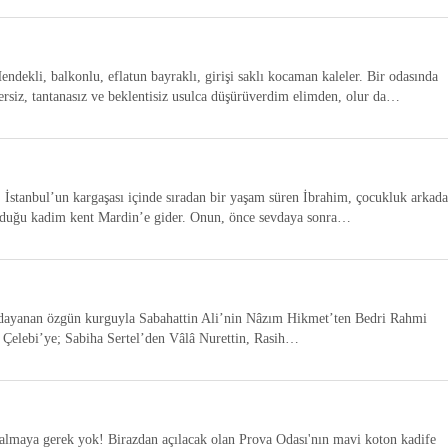
ndekli, balkonlu, eflatun bayraklı, girişi saklı kocaman kaleler. Bir odasında
rsiz, tantanasız ve beklentisiz usulca düşürüverdim elimden, olur da…
tanbul’un kargaşası içinde sıradan bir yaşam süren İbrahim, çocukluk arkada
ğduğu kadim kent Mardin’e gider. Onun, önce sevdaya sonra…
 dayanan özgün kurguyla Sabahattin Ali’nin Nâzım Hikmet’ten Bedri Rahmi
 Çelebi’ye; Sabiha Sertel’den Vâlâ Nurettin, Rasih…
 almaya gerek yok! Birazdan açılacak olan Prova Odası'nın mavi koton kadife