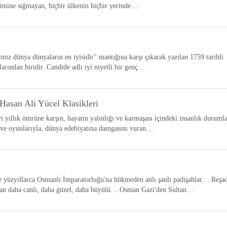
limine sığmayan, hiçbir ülkenin hiçbir yerinde…
mız dünya dünyaların en iyisidir" mantığına karşı çıkarak yazılan 1759 tarihli
larından biridir. Candide adlı iyi niyetli bir genç…
Hasan Ali Yücel Klasikleri
yıllık ömrüne karşın, hayatın yalınlığı ve karmaşası içindeki insanlık durumla
ü ve oyunlarıyla, dünya edebiyatına damgasını vuran…
 yüzyıllarca Osmanlı İmparatorluğu'na hükmeden anlı şanlı padişahlar… Reşa
ttan daha canlı, daha güzel, daha büyülü… Osman Gazi'den Sultan…