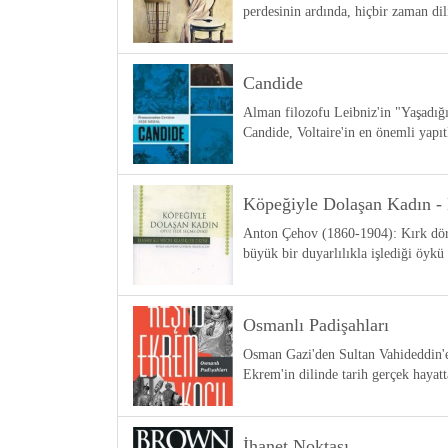
perdesinin ardında, hiçbir zaman di
Candide
Alman filozofu Leibniz'in "Yaşadığı
Candide, Voltaire'in en önemli yapıt
Köpeğiyle Dolaşan Kadın - 
Anton Çehov (1860-1904): Kırk dört 
büyük bir duyarlılıkla işlediği öyk
Osmanlı Padişahları
Osman Gazi'den Sultan Vahideddin'e
Ekrem'in dilinde tarih gerçek haya
İhanet Noktası