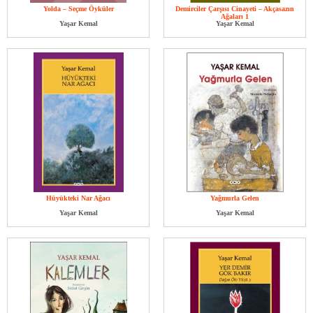
Yolda – Seçme Öyküler
Demirciler Çarşısı Cinayeti – Akçasazın
Ağaları 1
Yaşar Kemal
Yaşar Kemal
Hüyükteki Nar Ağacı
Yağmurla Gelen
Yaşar Kemal
Yaşar Kemal