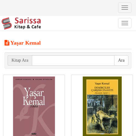
Toggl
naviga
Toggl
naviga
Yaşar Kemal
Kitap Ara
Ara