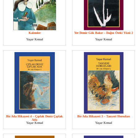
Kalemler
Yer Demir Gök Bakır – Dağın Öteki Yüzü 2
Yaşar Kemal
Yaşar Kemal
Bir Ada Hikayesi 4 – Çıplak Deniz Çıplak
Bir Ada Hikayesi 3 – Tanyeri Horozları
Ada
Yaşar Kemal
Yaşar Kemal