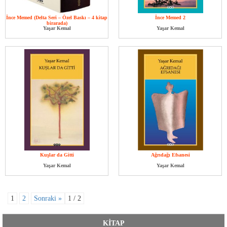
İnce Memed (Delta Seri – Özel Baskı – 4 kitap
İnce Memed 2
birarada)
Yaşar Kemal
Yaşar Kemal
Kuşlar da Gitti
Ağrıdağı Efsanesi
Yaşar Kemal
Yaşar Kemal
1
2
Sonraki »
1 / 2
KİTAP