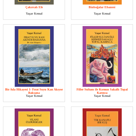
Çakırcalı Efe
Binboğalar Efsanesi
Yaşar Kemal
Yaşar Kemal
Bir Ada Hikayesi 1- Fırat Suyu Kan Akıyor
Filler Sultanı ile Kırmızı Sakallı Topal
Baksana
Karınca
Yaşar Kemal
Yaşar Kemal