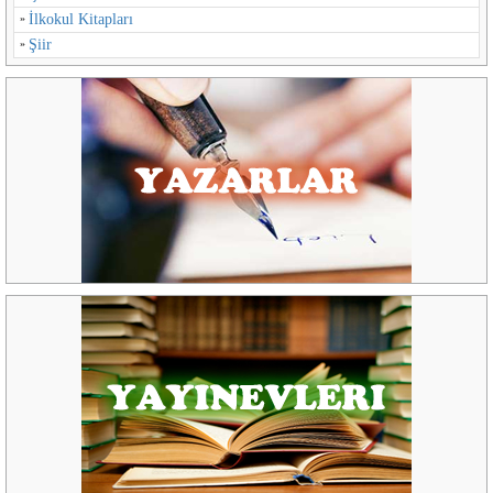
İlkokul Kitapları
Şiir