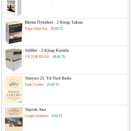
Bütün Öyküleri - 2 Kitap Takım
Edgar Allan Poe
39,00 TL
Sefiller - 5 Kitap Kutulu
VİCTOR HUGO
48,00 TL
Simyacı 25. Yıl Özel Baskı
Paulo Coelho
20,00 TL
Toprak Ana
Cengiz Aytmatov
4,00 TL