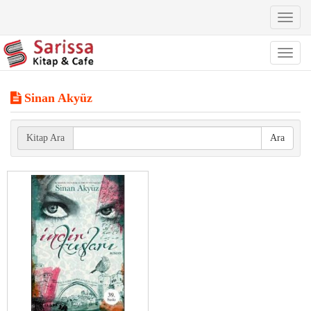
Toggl
naviga
Toggl
naviga
Sinan Akyüz
Kitap Ara
Ara