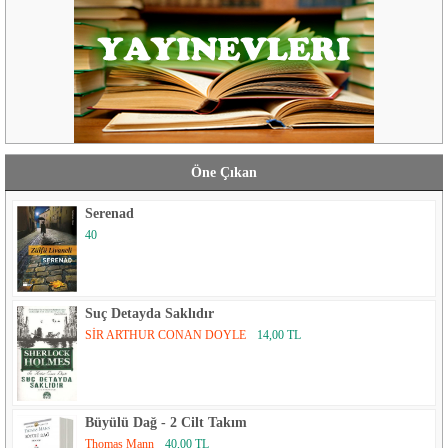
Öne Çıkan
Serenad
40
Suç Detayda Saklıdır
SİR ARTHUR CONAN DOYLE
14,00 TL
Büyülü Dağ - 2 Cilt Takım
Thomas Mann
40,00 TL