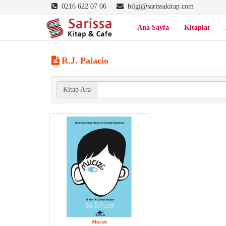
0216 622 07 06
bilgi@sarissakitap.com
Ana Sayfa
Kitaplar
R.J. Palacio
Kitap Ara
Mucize