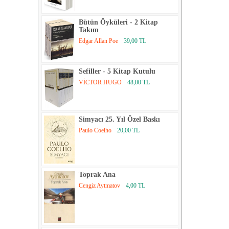
Bütün Öyküleri - 2 Kitap
Takım
Edgar Allan Poe
39,00 TL
Sefiller - 5 Kitap Kutulu
VİCTOR HUGO
48,00 TL
Simyacı 25. Yıl Özel Baskı
Paulo Coelho
20,00 TL
Toprak Ana
Cengiz Aytmatov
4,00 TL