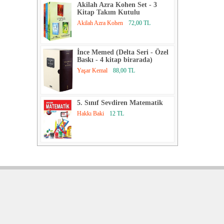
Akilah Azra Kohen Set - 3
Kitap Takım Kutulu
Akilah Azra Kohen
72,00 TL
İnce Memed (Delta Seri - Özel
Baskı - 4 kitap birarada)
Yaşar Kemal
88,00 TL
5. Sınıf Sevdiren Matematik
Hakkı Baki
12 TL