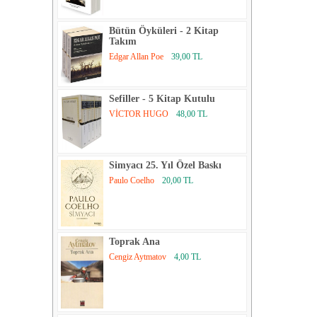
Bütün Öyküleri - 2 Kitap
Takım
Edgar Allan Poe
39,00 TL
Sefiller - 5 Kitap Kutulu
VİCTOR HUGO
48,00 TL
Simyacı 25. Yıl Özel Baskı
Paulo Coelho
20,00 TL
Toprak Ana
Cengiz Aytmatov
4,00 TL