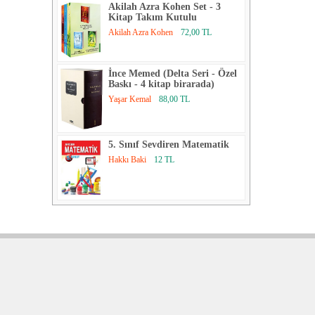
Akilah Azra Kohen Set - 3
Kitap Takım Kutulu
Akilah Azra Kohen
72,00 TL
İnce Memed (Delta Seri - Özel
Baskı - 4 kitap birarada)
Yaşar Kemal
88,00 TL
5. Sınıf Sevdiren Matematik
Hakkı Baki
12 TL