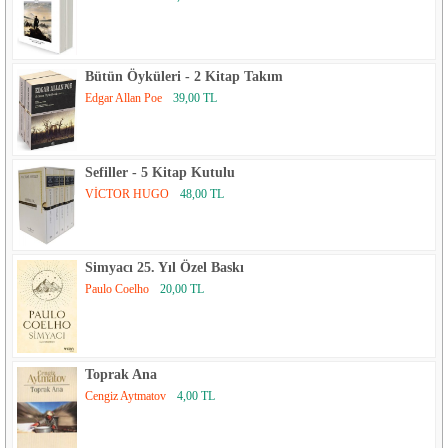
Bütün Öyküleri - 2 Kitap Takım
Edgar Allan Poe
39,00 TL
Sefiller - 5 Kitap Kutulu
VİCTOR HUGO
48,00 TL
Simyacı 25. Yıl Özel Baskı
Paulo Coelho
20,00 TL
Toprak Ana
Cengiz Aytmatov
4,00 TL