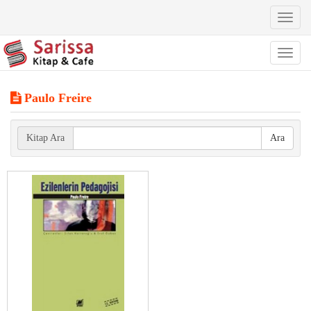
Toggl
naviga
Toggl
naviga
Paulo Freire
Kitap Ara
Ara