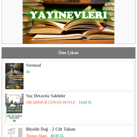
Öne Çıkan
Serenad
40
Suç Detayda Saklıdır
SİR ARTHUR CONAN DOYLE
14,00 TL
Büyülü Dağ - 2 Cilt Takım
Thomas Mann
40,00 TL