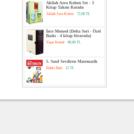
Akilah Azra Kohen Set - 3
Kitap Takım Kutulu
Akilah Azra Kohen
72,00 TL
İnce Memed (Delta Seri - Özel
Baskı - 4 kitap birarada)
Yaşar Kemal
88,00 TL
5. Sınıf Sevdiren Matematik
Hakkı Baki
12 TL