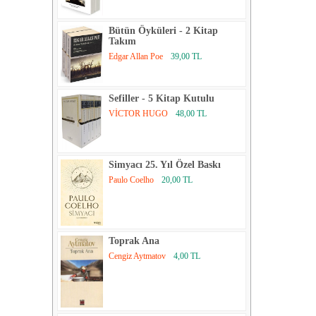
Bütün Öyküleri - 2 Kitap
Takım
Edgar Allan Poe
39,00 TL
Sefiller - 5 Kitap Kutulu
VİCTOR HUGO
48,00 TL
Simyacı 25. Yıl Özel Baskı
Paulo Coelho
20,00 TL
Toprak Ana
Cengiz Aytmatov
4,00 TL