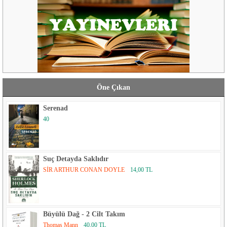
Öne Çıkan
Serenad
40
Suç Detayda Saklıdır
SİR ARTHUR CONAN DOYLE
14,00 TL
Büyülü Dağ - 2 Cilt Takım
Thomas Mann
40,00 TL