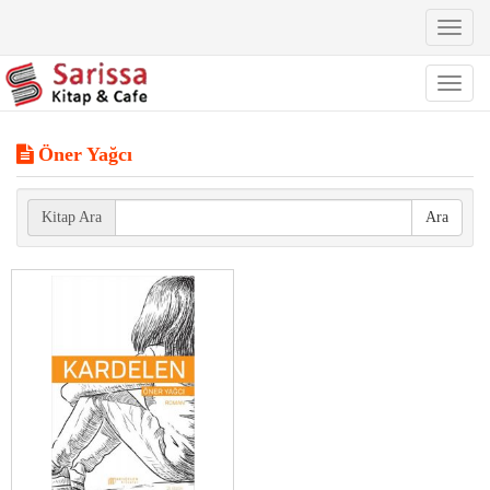
Toggl
naviga
Toggl
naviga
Öner Yağcı
Kitap Ara
Ara