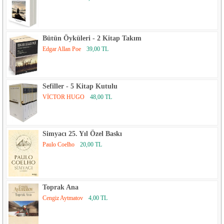
Bütün Öyküleri - 2 Kitap Takım
Edgar Allan Poe
39,00 TL
Sefiller - 5 Kitap Kutulu
VİCTOR HUGO
48,00 TL
Simyacı 25. Yıl Özel Baskı
Paulo Coelho
20,00 TL
Toprak Ana
Cengiz Aytmatov
4,00 TL