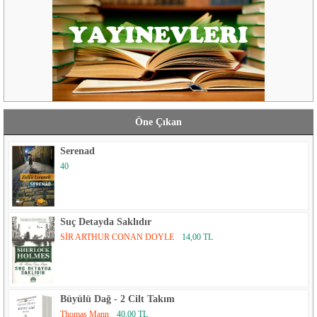
Öne Çıkan
Serenad
40
Suç Detayda Saklıdır
SİR ARTHUR CONAN DOYLE
14,00 TL
Büyülü Dağ - 2 Cilt Takım
Thomas Mann
40,00 TL