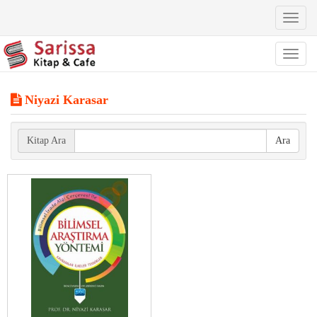
Toggl
naviga
Toggl
naviga
Niyazi Karasar
Kitap Ara
Ara