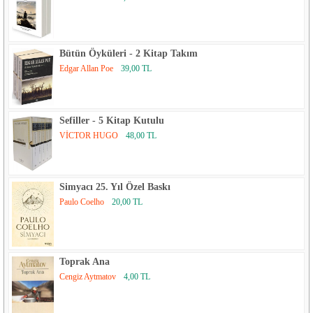
Bütün Öyküleri - 2 Kitap Takım
Edgar Allan Poe
39,00 TL
Sefiller - 5 Kitap Kutulu
VİCTOR HUGO
48,00 TL
Simyacı 25. Yıl Özel Baskı
Paulo Coelho
20,00 TL
Toprak Ana
Cengiz Aytmatov
4,00 TL