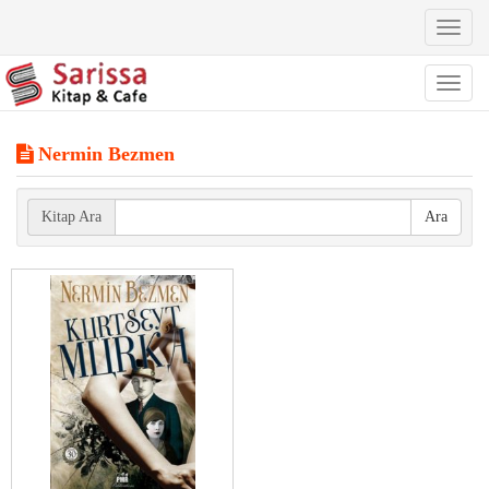
Toggl
naviga
Toggl
naviga
Nermin Bezmen
Kitap Ara
Ara