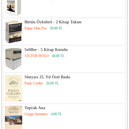
Bütün Öyküleri - 2 Kitap Takım
Edgar Allan Poe
39,00 TL
Sefiller - 5 Kitap Kutulu
VİCTOR HUGO
48,00 TL
Simyacı 25. Yıl Özel Baskı
Paulo Coelho
20,00 TL
Toprak Ana
Cengiz Aytmatov
4,00 TL