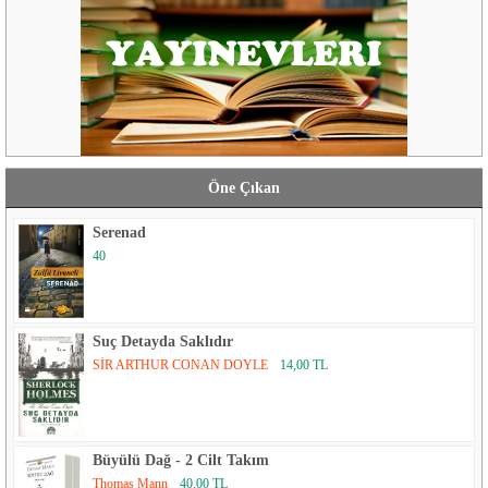
Öne Çıkan
Serenad
40
Suç Detayda Saklıdır
SİR ARTHUR CONAN DOYLE
14,00 TL
Büyülü Dağ - 2 Cilt Takım
Thomas Mann
40,00 TL