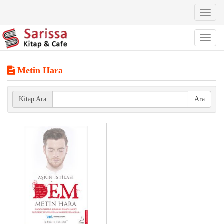
Toggl
naviga
Toggl
naviga
Metin Hara
Kitap Ara
Ara