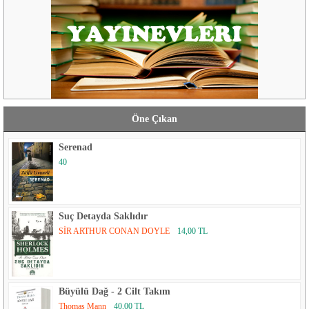
Öne Çıkan
Serenad
40
Suç Detayda Saklıdır
SİR ARTHUR CONAN DOYLE
14,00 TL
Büyülü Dağ - 2 Cilt Takım
Thomas Mann
40,00 TL