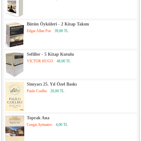
Bütün Öyküleri - 2 Kitap Takım
Edgar Allan Poe
39,00 TL
Sefiller - 5 Kitap Kutulu
VİCTOR HUGO
48,00 TL
Simyacı 25. Yıl Özel Baskı
Paulo Coelho
20,00 TL
Toprak Ana
Cengiz Aytmatov
4,00 TL