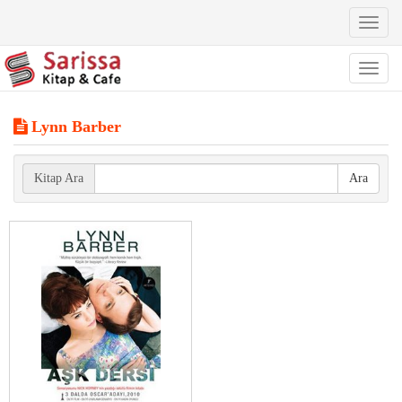
Toggl
naviga
Toggl
naviga
Lynn Barber
Kitap Ara
Ara