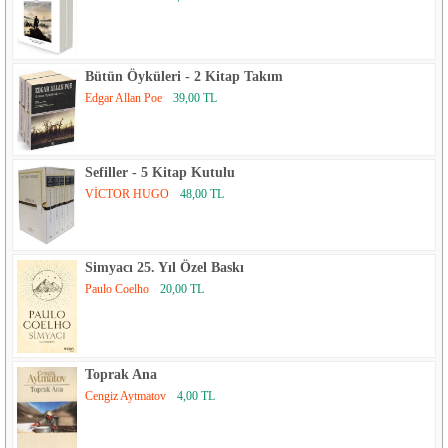
Bütün Öyküleri - 2 Kitap Takım
Edgar Allan Poe
39,00 TL
Sefiller - 5 Kitap Kutulu
VİCTOR HUGO
48,00 TL
Simyacı 25. Yıl Özel Baskı
Paulo Coelho
20,00 TL
Toprak Ana
Cengiz Aytmatov
4,00 TL