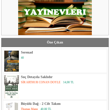
Öne Çıkan
Serenad
40
Suç Detayda Saklıdır
SİR ARTHUR CONAN DOYLE
14,00 TL
Büyülü Dağ - 2 Cilt Takım
Thomas Mann
40,00 TL