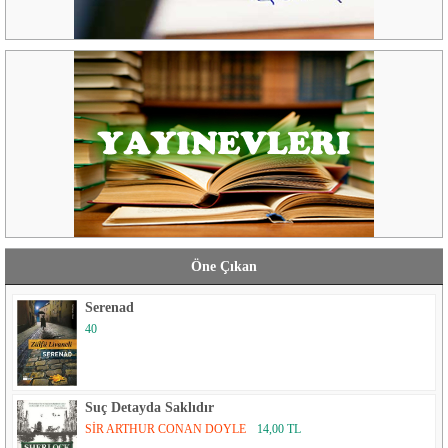
Öne Çıkan
Serenad
40
Suç Detayda Saklıdır
SİR ARTHUR CONAN DOYLE
14,00 TL