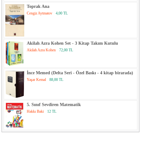
Toprak Ana
Cengiz Aytmatov
4,00 TL
Akilah Azra Kohen Set - 3 Kitap Takım Kutulu
Akilah Azra Kohen
72,00 TL
İnce Memed (Delta Seri - Özel Baskı - 4 kitap birarada)
Yaşar Kemal
88,00 TL
5. Sınıf Sevdiren Matematik
Hakkı Baki
12 TL