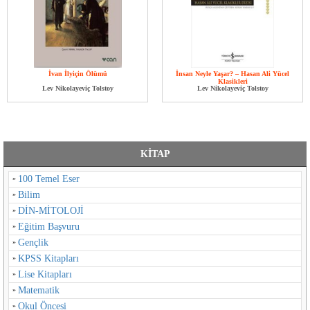
İvan İlyiçin Ölümü
İnsan Neyle Yaşar? – Hasan Ali Yücel
Klasikleri
Lev Nikolayeviç Tolstoy
Lev Nikolayeviç Tolstoy
KİTAP
100 Temel Eser
Bilim
DİN-MİTOLOJİ
Eğitim Başvuru
Gençlik
KPSS Kitapları
Lise Kitapları
Matematik
Okul Öncesi