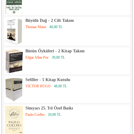
Büyülü Dağ - 2 Cilt Takım
Thomas Mann
40,00 TL
Bütün Öyküleri - 2 Kitap Takım
Edgar Allan Poe
39,00 TL
Sefiller - 5 Kitap Kutulu
VİCTOR HUGO
48,00 TL
Simyacı 25. Yıl Özel Baskı
Paulo Coelho
20,00 TL