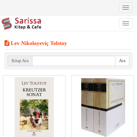
Toggl
naviga
Toggl
naviga
Lev Nikolayeviç Tolstoy
Kitap Ara
Ara