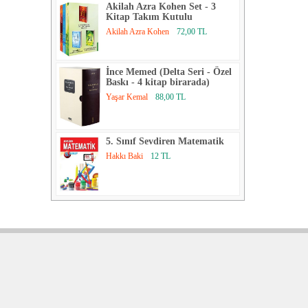
Akilah Azra Kohen Set - 3
Kitap Takım Kutulu
Akilah Azra Kohen
72,00 TL
İnce Memed (Delta Seri - Özel
Baskı - 4 kitap birarada)
Yaşar Kemal
88,00 TL
5. Sınıf Sevdiren Matematik
Hakkı Baki
12 TL