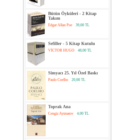
Bütün Öyküleri - 2 Kitap
Takım
Edgar Allan Poe
39,00 TL
Sefiller - 5 Kitap Kutulu
VİCTOR HUGO
48,00 TL
Simyacı 25. Yıl Özel Baskı
Paulo Coelho
20,00 TL
Toprak Ana
Cengiz Aytmatov
4,00 TL