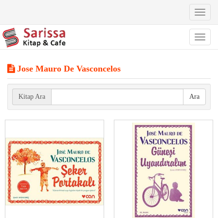
Toggl
naviga
Toggl
naviga
Jose Mauro De Vasconcelos
Kitap Ara
Ara