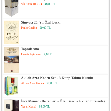
VİCTOR HUGO
48,00 TL
Simyacı 25. Yıl Özel Baskı
Paulo Coelho
20,00 TL
Toprak Ana
Cengiz Aytmatov
4,00 TL
Akilah Azra Kohen Set - 3 Kitap Takım Kutulu
Akilah Azra Kohen
72,00 TL
İnce Memed (Delta Seri - Özel Baskı - 4 kitap birarada)
Yaşar Kemal
88,00 TL