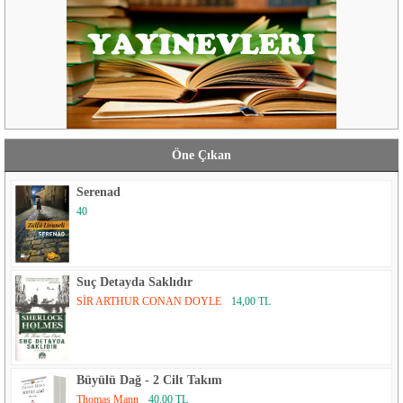
Öne Çıkan
Serenad
40
Suç Detayda Saklıdır
SİR ARTHUR CONAN DOYLE
14,00 TL
Büyülü Dağ - 2 Cilt Takım
Thomas Mann
40,00 TL