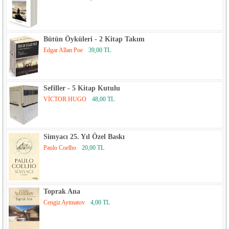
Bütün Öyküleri - 2 Kitap Takım
Edgar Allan Poe
39,00 TL
Sefiller - 5 Kitap Kutulu
VİCTOR HUGO
48,00 TL
Simyacı 25. Yıl Özel Baskı
Paulo Coelho
20,00 TL
Toprak Ana
Cengiz Aytmatov
4,00 TL