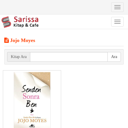
Toggl
naviga
Toggl
naviga
Jojo Moyes
Kitap Ara
Ara