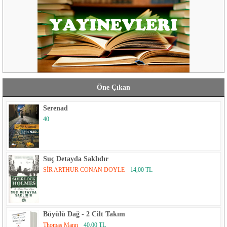
Öne Çıkan
Serenad
40
Suç Detayda Saklıdır
SİR ARTHUR CONAN DOYLE
14,00 TL
Büyülü Dağ - 2 Cilt Takım
Thomas Mann
40,00 TL