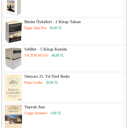
Bütün Öyküleri - 2 Kitap Takım
Edgar Allan Poe
39,00 TL
Sefiller - 5 Kitap Kutulu
VİCTOR HUGO
48,00 TL
Simyacı 25. Yıl Özel Baskı
Paulo Coelho
20,00 TL
Toprak Ana
Cengiz Aytmatov
4,00 TL