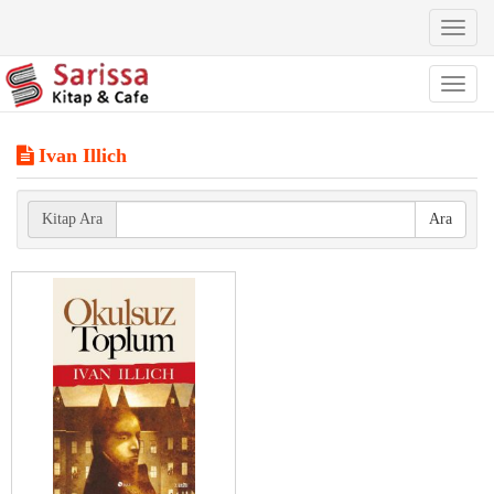
Toggl
naviga
Toggl
naviga
Ivan Illich
Kitap Ara
Ara