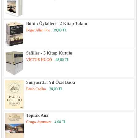
Bütün Öyküleri - 2 Kitap Takım
Edgar Allan Poe
39,00 TL
Sefiller - 5 Kitap Kutulu
VİCTOR HUGO
48,00 TL
Simyacı 25. Yıl Özel Baskı
Paulo Coelho
20,00 TL
Toprak Ana
Cengiz Aytmatov
4,00 TL