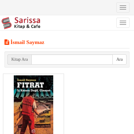
Toggl
naviga
Toggl
naviga
İsmail Saymaz
Kitap Ara
Ara