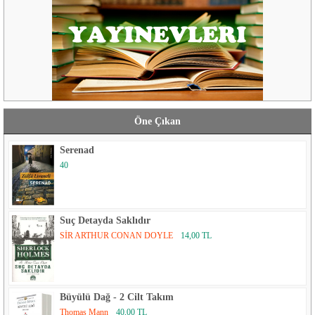
Öne Çıkan
Serenad
40
Suç Detayda Saklıdır
SİR ARTHUR CONAN DOYLE
14,00 TL
Büyülü Dağ - 2 Cilt Takım
Thomas Mann
40,00 TL