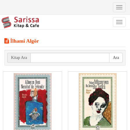
Toggl
naviga
Toggl
naviga
İlhami Algör
Kitap Ara
Ara