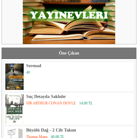
Öne Çıkan
Serenad
40
Suç Detayda Saklıdır
SİR ARTHUR CONAN DOYLE
14,00 TL
Büyülü Dağ - 2 Cilt Takım
Thomas Mann
40,00 TL