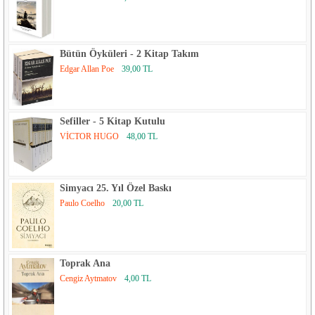
Bütün Öyküleri - 2 Kitap Takım
Edgar Allan Poe
39,00 TL
Sefiller - 5 Kitap Kutulu
VİCTOR HUGO
48,00 TL
Simyacı 25. Yıl Özel Baskı
Paulo Coelho
20,00 TL
Toprak Ana
Cengiz Aytmatov
4,00 TL