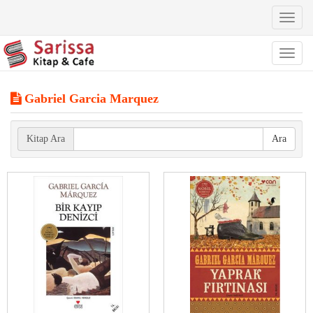
Toggl
naviga
Toggl
naviga
Gabriel Garcia Marquez
Kitap Ara
Ara