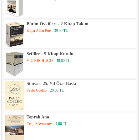
Bütün Öyküleri - 2 Kitap Takım
Edgar Allan Poe
39,00 TL
Sefiller - 5 Kitap Kutulu
VİCTOR HUGO
48,00 TL
Simyacı 25. Yıl Özel Baskı
Paulo Coelho
20,00 TL
Toprak Ana
Cengiz Aytmatov
4,00 TL