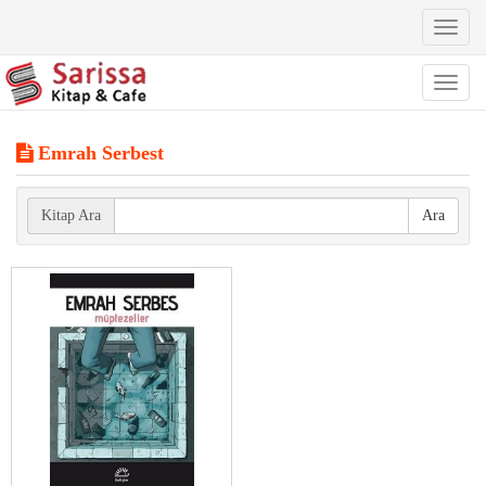
Toggl
naviga
Toggl
naviga
Emrah Serbest
Kitap Ara
Ara