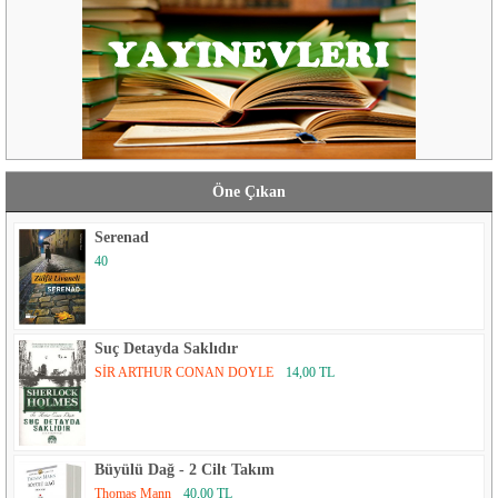
Öne Çıkan
Serenad
40
Suç Detayda Saklıdır
SİR ARTHUR CONAN DOYLE
14,00 TL
Büyülü Dağ - 2 Cilt Takım
Thomas Mann
40,00 TL