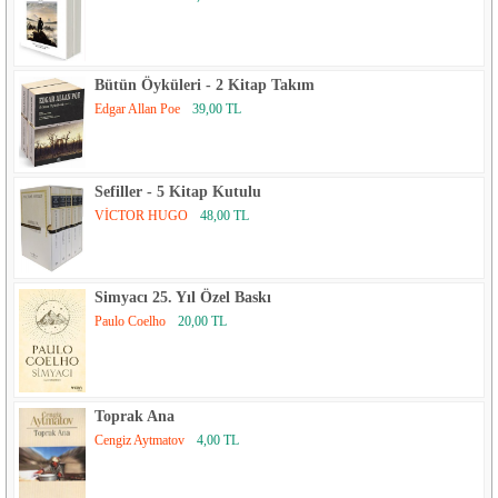
Bütün Öyküleri - 2 Kitap Takım
Edgar Allan Poe
39,00 TL
Sefiller - 5 Kitap Kutulu
VİCTOR HUGO
48,00 TL
Simyacı 25. Yıl Özel Baskı
Paulo Coelho
20,00 TL
Toprak Ana
Cengiz Aytmatov
4,00 TL