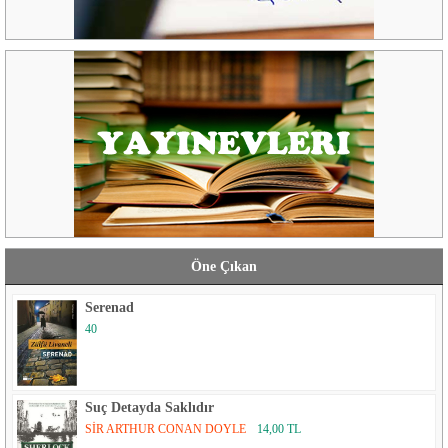
Öne Çıkan
Serenad
40
Suç Detayda Saklıdır
SİR ARTHUR CONAN DOYLE
14,00 TL