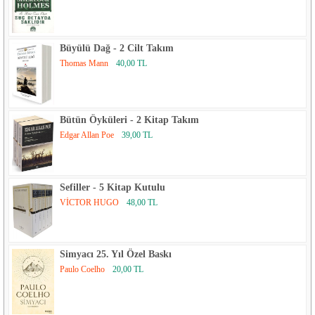
Büyülü Dağ - 2 Cilt Takım
Thomas Mann
40,00 TL
Bütün Öyküleri - 2 Kitap Takım
Edgar Allan Poe
39,00 TL
Sefiller - 5 Kitap Kutulu
VİCTOR HUGO
48,00 TL
Simyacı 25. Yıl Özel Baskı
Paulo Coelho
20,00 TL