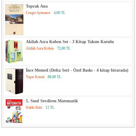
Toprak Ana
Cengiz Aytmatov
4,00 TL
Akilah Azra Kohen Set - 3 Kitap Takım Kutulu
Akilah Azra Kohen
72,00 TL
İnce Memed (Delta Seri - Özel Baskı - 4 kitap birarada)
Yaşar Kemal
88,00 TL
5. Sınıf Sevdiren Matematik
Hakkı Baki
12 TL