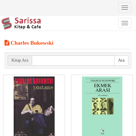
Toggl
naviga
Toggl
naviga
Charles Bukowski
Kitap Ara
Ara