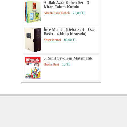
Akilah Azra Kohen Set - 3
Kitap Takım Kutulu
Akilah Azra Kohen
72,00 TL
İnce Memed (Delta Seri - Özel
Baskı - 4 kitap birarada)
Yaşar Kemal
88,00 TL
5. Sınıf Sevdiren Matematik
Hakkı Baki
12 TL