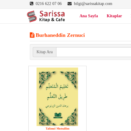
0216 622 07 06
bilgi@sarissakitap.com
Ana Sayfa
Kitaplar
Burhaneddin Zernuci
Kitap Ara
Talimul Muteallim