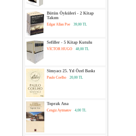
Bütün Öyküleri - 2 Kitap
Takım
Edgar Allan Poe
39,00 TL
Sefiller - 5 Kitap Kutulu
VİCTOR HUGO
48,00 TL
Simyacı 25. Yıl Özel Baskı
Paulo Coelho
20,00 TL
Toprak Ana
Cengiz Aytmatov
4,00 TL