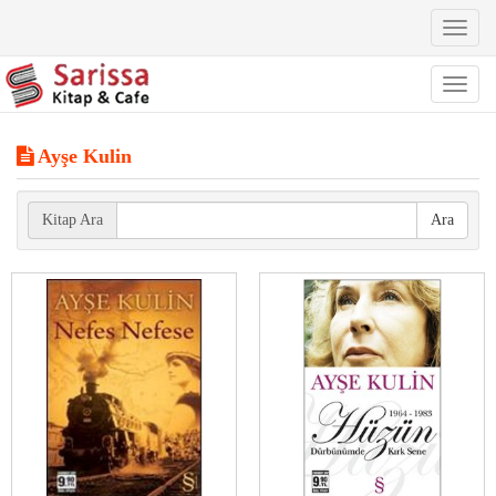
Toggl
naviga
Toggl
naviga
Ayşe Kulin
Kitap Ara
Ara