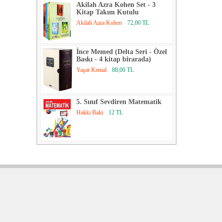
Akilah Azra Kohen Set - 3
Kitap Takım Kutulu
Akilah Azra Kohen
72,00 TL
İnce Memed (Delta Seri - Özel
Baskı - 4 kitap birarada)
Yaşar Kemal
88,00 TL
5. Sınıf Sevdiren Matematik
Hakkı Baki
12 TL