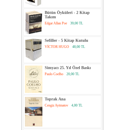
Bütün Öyküleri - 2 Kitap
Takım
Edgar Allan Poe
39,00 TL
Sefiller - 5 Kitap Kutulu
VİCTOR HUGO
48,00 TL
Simyacı 25. Yıl Özel Baskı
Paulo Coelho
20,00 TL
Toprak Ana
Cengiz Aytmatov
4,00 TL