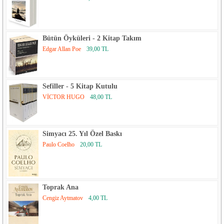
Bütün Öyküleri - 2 Kitap Takım
Edgar Allan Poe
39,00 TL
Sefiller - 5 Kitap Kutulu
VİCTOR HUGO
48,00 TL
Simyacı 25. Yıl Özel Baskı
Paulo Coelho
20,00 TL
Toprak Ana
Cengiz Aytmatov
4,00 TL