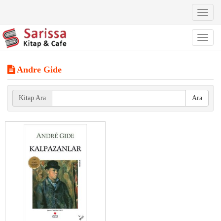
Toggl
naviga
Toggl
naviga
Andre Gide
Kitap Ara
Ara