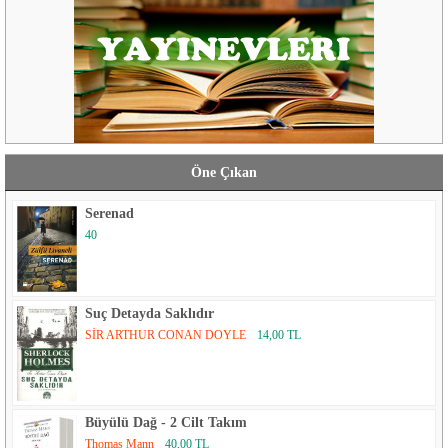
Öne Çıkan
Serenad
40
Suç Detayda Saklıdır
SİR ARTHUR CONAN DOYLE
14,00 TL
Büyülü Dağ - 2 Cilt Takım
Thomas Mann
40,00 TL