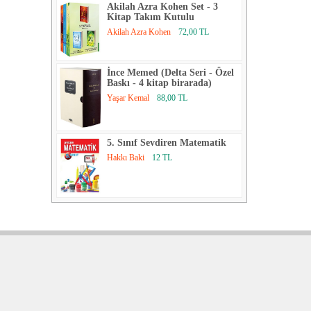
Akilah Azra Kohen Set - 3
Kitap Takım Kutulu
Akilah Azra Kohen
72,00 TL
İnce Memed (Delta Seri - Özel
Baskı - 4 kitap birarada)
Yaşar Kemal
88,00 TL
5. Sınıf Sevdiren Matematik
Hakkı Baki
12 TL