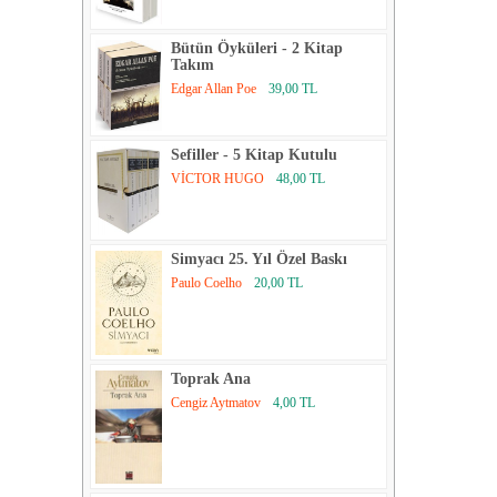
Bütün Öyküleri - 2 Kitap
Takım
Edgar Allan Poe
39,00 TL
Sefiller - 5 Kitap Kutulu
VİCTOR HUGO
48,00 TL
Simyacı 25. Yıl Özel Baskı
Paulo Coelho
20,00 TL
Toprak Ana
Cengiz Aytmatov
4,00 TL