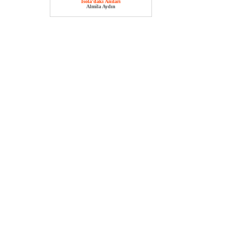
İsola’daki Anıları
Almila Aydın