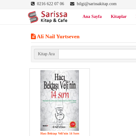
0216 622 07 06
bilgi@sarissakitap.com
Ana Sayfa
Kitaplar
Ali Nail Yurtseven
Kitap Ara
Hacı Bektaşı Veli’nin 14 Sırrı