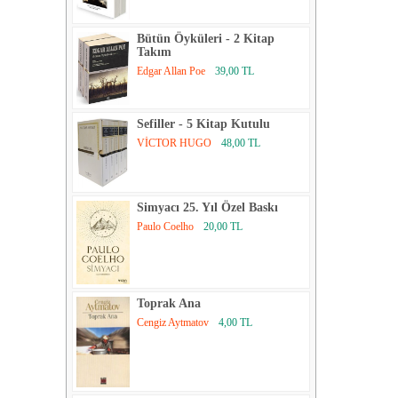
Bütün Öyküleri - 2 Kitap
Takım
Edgar Allan Poe
39,00 TL
Sefiller - 5 Kitap Kutulu
VİCTOR HUGO
48,00 TL
Simyacı 25. Yıl Özel Baskı
Paulo Coelho
20,00 TL
Toprak Ana
Cengiz Aytmatov
4,00 TL