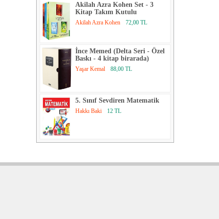
Akilah Azra Kohen Set - 3
Kitap Takım Kutulu
Akilah Azra Kohen
72,00 TL
İnce Memed (Delta Seri - Özel
Baskı - 4 kitap birarada)
Yaşar Kemal
88,00 TL
5. Sınıf Sevdiren Matematik
Hakkı Baki
12 TL