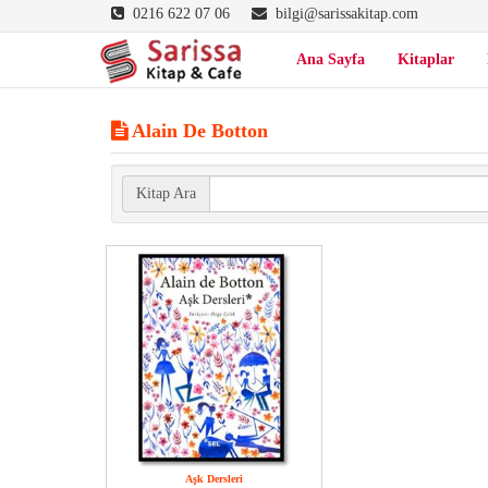
0216 622 07 06
bilgi@sarissakitap.com
Ana Sayfa
Kitaplar
Alain De Botton
Kitap Ara
Aşk Dersleri