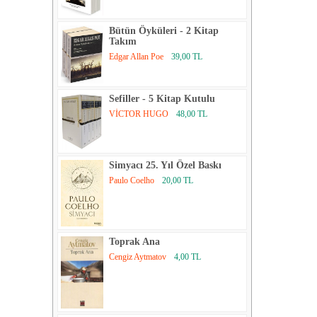
Bütün Öyküleri - 2 Kitap
Takım
Edgar Allan Poe
39,00 TL
Sefiller - 5 Kitap Kutulu
VİCTOR HUGO
48,00 TL
Simyacı 25. Yıl Özel Baskı
Paulo Coelho
20,00 TL
Toprak Ana
Cengiz Aytmatov
4,00 TL