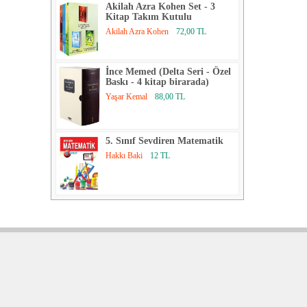
Akilah Azra Kohen Set - 3
Kitap Takım Kutulu
Akilah Azra Kohen
72,00 TL
İnce Memed (Delta Seri - Özel
Baskı - 4 kitap birarada)
Yaşar Kemal
88,00 TL
5. Sınıf Sevdiren Matematik
Hakkı Baki
12 TL