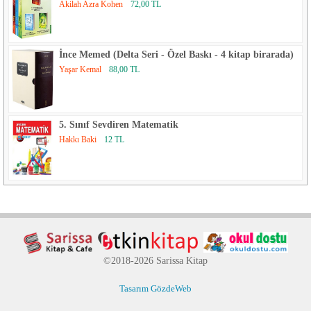
Akilah Azra Kohen
72,00 TL
İnce Memed (Delta Seri - Özel Baskı - 4 kitap birarada)
Yaşar Kemal
88,00 TL
5. Sınıf Sevdiren Matematik
Hakkı Baki
12 TL
©2018-2026 Sarissa Kitap
Tasarım GözdeWeb